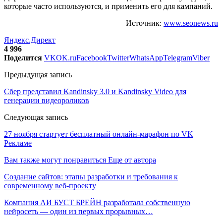
которые часто используются, и применить его для кампаний.
Источник:
www.seonews.ru
Яндекс.Директ
4 996
Поделится
VK
OK.ru
Facebook
Twitter
WhatsApp
Telegram
Viber
Предыдущая запись
Сбер представил Kandinsky 3.0 и Kandinsky Video для
генерации видеороликов
Следующая запись
27 ноября стартует бесплатный онлайн-марафон по VK
Рекламе
Вам также могут понравиться
Еще от автора
Создание сайтов: этапы разработки и требования к
современному веб-проекту
Компания АИ БУСТ БРЕЙН разработала собственную
нейросеть — один из первых прорывных…