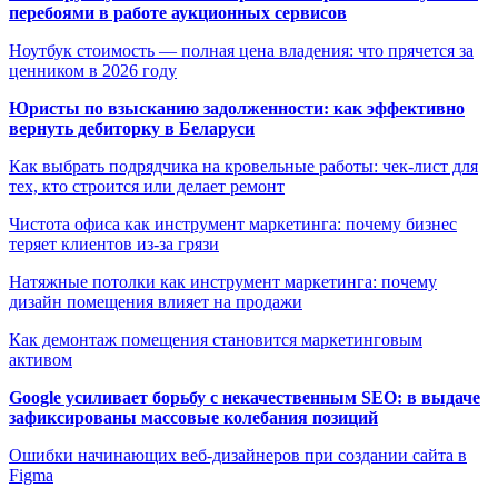
перебоями в работе аукционных сервисов
Ноутбук стоимость — полная цена владения: что прячется за
ценником в 2026 году
Юристы по взысканию задолженности: как эффективно
вернуть дебиторку в Беларуси
Как выбрать подрядчика на кровельные работы: чек-лист для
тех, кто строится или делает ремонт
Чистота офиса как инструмент маркетинга: почему бизнес
теряет клиентов из-за грязи
Натяжные потолки как инструмент маркетинга: почему
дизайн помещения влияет на продажи
Как демонтаж помещения становится маркетинговым
активом
Google усиливает борьбу с некачественным SEO: в выдаче
зафиксированы массовые колебания позиций
Ошибки начинающих веб-дизайнеров при создании сайта в
Figma