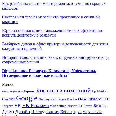
Как разобраться в стоимости ремонта: от смет до скрытых
расходов
Светлая или темная мебель: что практичнее в обычной
квартире
Юристы по взысканию задолженности: как эффективно
вернуть дебиторку в Беларуси
Выбираем диван в офис: критерии долговечности для зоны
ожидания и приемной
История технологии циклевки: от ручных инструментов до
современных машин
Digital-рынки Беларуси, Казахстана, Узбекистана.
Исследование и полезные инсайты
Метки
#новости компаний
#деньги
#кризис
#авто
AppMetrica
Google
Rustore
SEO
myTracker
Ozon
ChatGPT
IT-специалисты
VK Реклама
VK
Бизнес
Авито
Wildberries
Telegram
YandexGPT
Дзен
Дизайн
Исследования
Кейсы
Маркетплейс
Курсы