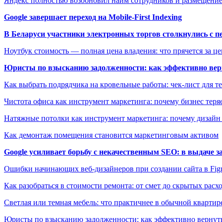
Яндекс полностью возобновил найм сотрудников и размещен
Google завершает переход на Mobile-First Indexing
В Беларуси участники электронных торгов столкнулись с п
Ноутбук стоимость — полная цена владения: что прячется за ц
Юристы по взысканию задолженности: как эффективно верн
Как выбрать подрядчика на кровельные работы: чек-лист для те
Чистота офиса как инструмент маркетинга: почему бизнес теряе
Натяжные потолки как инструмент маркетинга: почему дизайн
Как демонтаж помещения становится маркетинговым активом
Google усиливает борьбу с некачественным SEO: в выдаче 
Ошибки начинающих веб-дизайнеров при создании сайта в Fi
Как разобраться в стоимости ремонта: от смет до скрытых расх
Светлая или темная мебель: что практичнее в обычной квартир
Юристы по взысканию задолженности: как эффективно вернуть