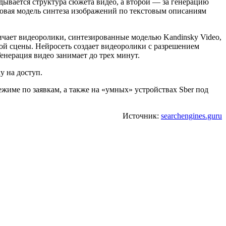
адывается структура сюжета видео, а второй — за генерацию
овая модель синтеза изображений по текстовым описаниям
ичает видеоролики, синтезированные моделью Kandinsky Video,
ой сцены. Нейросеть создает видеоролики с разрешением
енерация видео занимает до трех минут.
у на доступ.
режиме по заявкам, а также на «умных» устройствах Sber под
Источник:
searchengines.guru