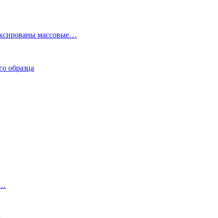
фиксированы массовые…
го образца
я…