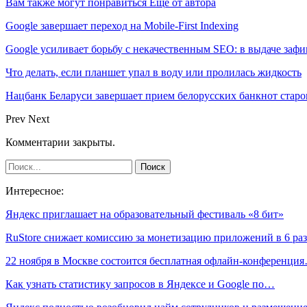
Вам также могут понравиться
Еще от автора
Google завершает переход на Mobile-First Indexing
Google усиливает борьбу с некачественным SEO: в выдаче за
Что делать, если планшет упал в воду или пролилась жидкость
Нацбанк Беларуси завершает прием белорусских банкнот старо
Prev
Next
Комментарии закрыты.
Интересное:
Яндекс приглашает на образовательный фестиваль «8 бит»
RuStore снижает комиссию за монетизацию приложений в 6 раз
22 ноября в Москве состоится бесплатная офлайн-конференци
Как узнать статистику запросов в Яндексе и Google по…