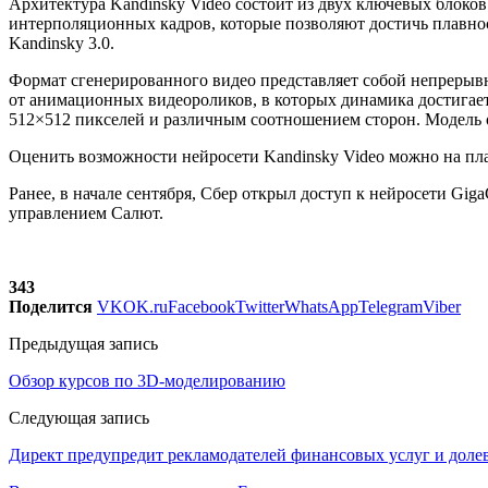
Архитектура Kandinsky Video состоит из двух ключевых блоков
интерполяционных кадров, которые позволяют достичь плавнос
Kandinsky 3.0.
Формат сгенерированного видео представляет собой непрерывн
от анимационных видеороликов, в которых динамика достигает
512×512 пикселей и различным соотношением сторон. Модель обу
Оценить возможности нейросети Kandinsky Video можно на платфо
Ранее, в начале сентября, Сбер открыл доступ к нейросети Giga
управлением Салют.
343
Поделится
VK
OK.ru
Facebook
Twitter
WhatsApp
Telegram
Viber
Предыдущая запись
Обзор курсов по 3D-моделированию
Следующая запись
Директ предупредит рекламодателей финансовых услуг и долев