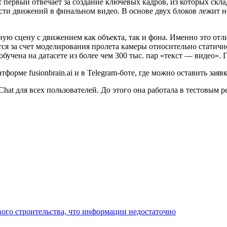
: первый отвечает за создание ключевых кадров, из которых скл
ти движений в финальном видео. В основе двух блоков лежит н
ую сцену с движением как объекта, так и фона. Именно это отл
ся за счет моделирования пролета камеры относительно статичн
чена на датасете из более чем 300 тыс. пар «текст — видео». Г
рме fusionbrain.ai и в Telegram-боте, где можно оставить заявк
Chat для всех пользователей. До этого она работала в тестовым 
ого строительства, что информации недостаточно