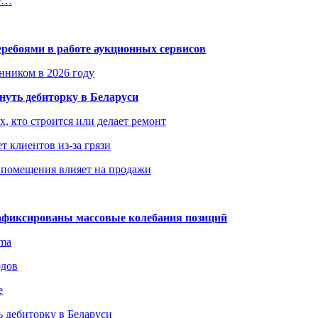
ие…
еребоями в работе аукционных сервисов
енником в 2026 году
уть дебиторку в Беларуси
х, кто строится или делает ремонт
т клиентов из-за грязи
 помещения влияет на продажи
зафиксированы массовые колебания позиций
gma
одов
е
 дебиторку в Беларуси