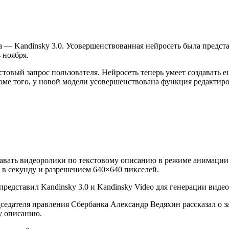
а — Kandinsky 3.0. Усовершенствованная нейросеть была предст
 ноября.
товый запрос пользователя. Нейросеть теперь умеет создавать 
оме того, у новой модели усовершенствована функция редактир
давать видеоролики по текстовому описанию в режиме анимации.
 в секунду и разрешением 640×640 пикселей.
дседателя правления Сбербанка Александр Ведяхин рассказал о 
у описанию.