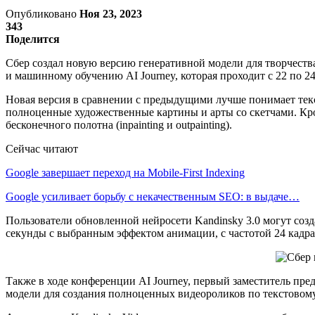
Опубликовано
Ноя 23, 2023
343
Поделится
Сбер создал новую версию генеративной модели для творчеств
и машинному обучению AI Journey, которая проходит с 22 по 24
Новая версия в сравнении с предыдущими лучше понимает текс
полноценные художественные картины и арты со скетчами. Кр
бесконечного полотна (inpainting и outpainting).
Сейчас читают
Google завершает переход на Mobile-First Indexing
Google усиливает борьбу с некачественным SEO: в выдаче…
Пользователи обновленной нейросети Kandinsky 3.0 могут соз
секунды c выбранным эффектом анимации, с частотой 24 кадра
Также в ходе конференции AI Journey, первый заместитель пре
модели для создания полноценных видеороликов по текстовом