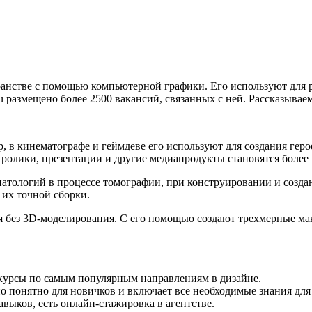
ранстве с помощью компьютерной графики. Его используют для р
ru размещено более 2500 вакансий, связанных с ней. Рассказывае
 в кинематографе и геймдеве его используют для создания геро
и ролики, презентации и другие медиапродукты становятся боле
тологий в процессе томографии, при конструировании и создан
 их точной сборки.
ся без 3D-моделирования. С его помощью создают трехмерные ма
 курсы по самым популярным направлениям в дизайне.
о понятно для новичков и включает все необходимые знания для
авыков, есть онлайн-стажировка в агентстве.