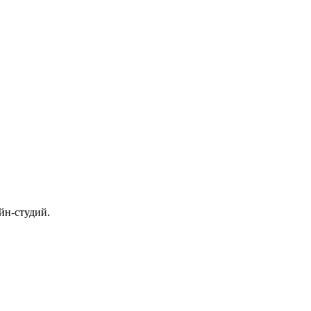
.
йн-студий.