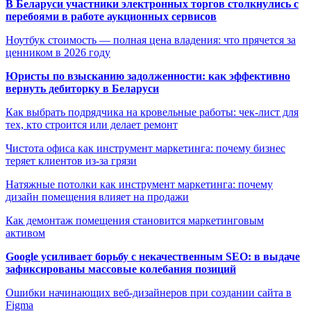
В Беларуси участники электронных торгов столкнулись с
перебоями в работе аукционных сервисов
Ноутбук стоимость — полная цена владения: что прячется за
ценником в 2026 году
Юристы по взысканию задолженности: как эффективно
вернуть дебиторку в Беларуси
Как выбрать подрядчика на кровельные работы: чек-лист для
тех, кто строится или делает ремонт
Чистота офиса как инструмент маркетинга: почему бизнес
теряет клиентов из-за грязи
Натяжные потолки как инструмент маркетинга: почему
дизайн помещения влияет на продажи
Как демонтаж помещения становится маркетинговым
активом
Google усиливает борьбу с некачественным SEO: в выдаче
зафиксированы массовые колебания позиций
Ошибки начинающих веб-дизайнеров при создании сайта в
Figma