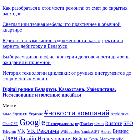
Как разобраться в стоимости ремонта: от смет до скрытых
расходов
Светлая или темная мебель: что практичнее в обычной
квартире
Юристы по взысканию задолженности: как эффективно
вернуть дебиторку в Беларуси
Выбираем диван в офис: критерии долговечности для зоны
ожидания и приемной
История технологии циклевки: от ручных инструментов до
современных машин
Digital-рынки Беларуси, Казахстана, Узбекистана.
Исследование и полезные инсайты
Метки
#новости компаний
#деньги
#кризис
#авто
AppMetrica
Google
Rustore
SEO
myTracker
Ozon
ChatGPT
IT-специалисты
VK Реклама
VK
Бизнес
Авито
Wildberries
Telegram
YandexGPT
Дзен
Дизайн
Исследования
Кейсы
Маркетплейс
Курсы