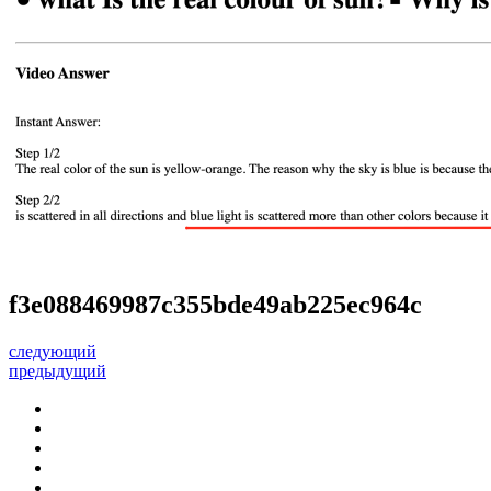
f3e088469987c355bde49ab225ec964c
следующий
предыдущий