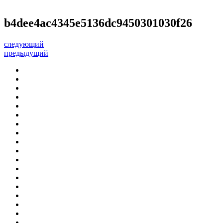
b4dee4ac4345e5136dc9450301030f26
следующий
предыдущий