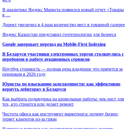
В аналитике Яндекс Маркета появился новый отчет «Товары
в …
Директ увеличил в 4 раза количество мест в товарной галерее
Яндекс Казахстан представил геотехнологии для бизнеса
Google завершает переход на Mobile-First Indexing
В Беларуси участники электронных торгов столкнулись с
перебоями в работе аукционных сервисов
Ноутбук стоимость — полная цена владения: что прячется за
ценником в 2026 году
Юристы по взысканию задолженности: как эффективно
вернуть дебиторку в Беларуси
Как выбрать подрядчика на кровельные работы: чек-лист для
тех, кто строится или делает ремонт
Чистота офиса как инструмент маркетинга: почему бизнес
теряет клиентов из-за грязи
Натяжные потолки как инструмент маркетинга: почему