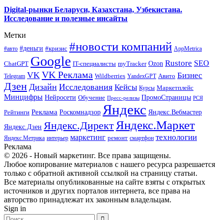
Digital-рынки Беларуси, Казахстана, Узбекистана.
Исследование и полезные инсайты
Метки
#новости компаний
#деньги
#кризис
#авто
AppMetrica
Google
Rustore
SEO
myTracker
Ozon
ChatGPT
IT-специалисты
VK Реклама
VK
Бизнес
Авито
Wildberries
Telegram
YandexGPT
Дзен
Дизайн
Исследования
Кейсы
Маркетплейс
Курсы
Минцифры
ПромоСтраницы
Нейросети
Обучение
Пресс-релизы
РСЯ
Яндекс
Реклама
Роскомнадзор
Яндекс.Вебмастер
Рейтинги
Яндекс.Маркет
Яндекс.Директ
Яндекс.Дзен
маркетинг
технологии
ремонт
Яндекс.Метрика
интерьер
смартфон
Реклама
© 2026 - Новый маркетинг. Все права защищены.
Любое копирование материалов с нашего ресурса разрешается
только с обратной активной ссылкой на страницу статьи.
Все материалы опубликованные на сайте взяты с открытых
источников и других порталов интернета, все права на
авторство принадлежат их законным владельцам.
Sign in