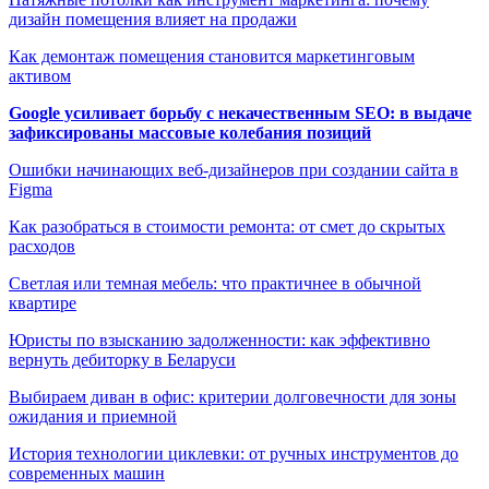
дизайн помещения влияет на продажи
Как демонтаж помещения становится маркетинговым
активом
Google усиливает борьбу с некачественным SEO: в выдаче
зафиксированы массовые колебания позиций
Ошибки начинающих веб-дизайнеров при создании сайта в
Figma
Как разобраться в стоимости ремонта: от смет до скрытых
расходов
Светлая или темная мебель: что практичнее в обычной
квартире
Юристы по взысканию задолженности: как эффективно
вернуть дебиторку в Беларуси
Выбираем диван в офис: критерии долговечности для зоны
ожидания и приемной
История технологии циклевки: от ручных инструментов до
современных машин