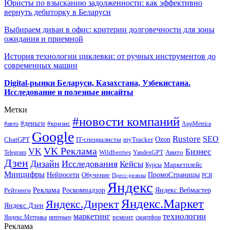
Юристы по взысканию задолженности: как эффективно
вернуть дебиторку в Беларуси
Выбираем диван в офис: критерии долговечности для зоны
ожидания и приемной
История технологии циклевки: от ручных инструментов до
современных машин
Digital-рынки Беларуси, Казахстана, Узбекистана.
Исследование и полезные инсайты
Метки
#новости компаний
#деньги
#кризис
#авто
AppMetrica
Google
Rustore
SEO
myTracker
Ozon
ChatGPT
IT-специалисты
VK Реклама
VK
Бизнес
Авито
Wildberries
Telegram
YandexGPT
Дзен
Дизайн
Исследования
Кейсы
Маркетплейс
Курсы
Минцифры
ПромоСтраницы
Нейросети
Обучение
Пресс-релизы
РСЯ
Яндекс
Реклама
Роскомнадзор
Яндекс.Вебмастер
Рейтинги
Яндекс.Маркет
Яндекс.Директ
Яндекс.Дзен
маркетинг
технологии
ремонт
Яндекс.Метрика
интерьер
смартфон
Реклама