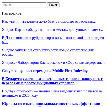
Интересное:
Как увеличить клиентскую базу с помощью отраслевых…
Яндекс Карты соберут данные о местах, доступных людям с…
В Дзене появился рубрикатор и возможность добавлять видео
в…
Яндекс запустил в открытую бету новую стратегию для
роста…
Яндекс, «Лаборатория Касперского» и Сбер стали лидерами…
Google завершает переход на Mobile-First Indexing
В Беларуси участники электронных торгов столкнулись с
перебоями в работе аукционных сервисов
Ноутбук стоимость — полная цена владения: что прячется за
ценником в 2026 году
Юристы по взысканию задолженности: как эффективно