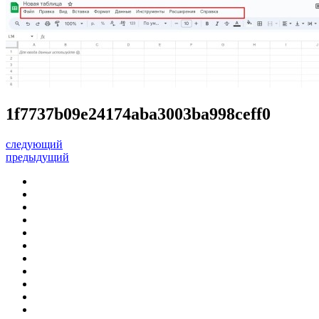
1f7737b09e24174aba3003ba998ceff0
следующий
предыдущий