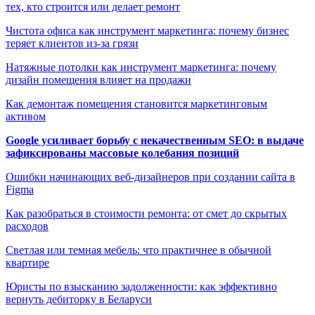
тех, кто строится или делает ремонт
Чистота офиса как инструмент маркетинга: почему бизнес
теряет клиентов из-за грязи
Натяжные потолки как инструмент маркетинга: почему
дизайн помещения влияет на продажи
Как демонтаж помещения становится маркетинговым
активом
Google усиливает борьбу с некачественным SEO: в выдаче
зафиксированы массовые колебания позиций
Ошибки начинающих веб-дизайнеров при создании сайта в
Figma
Как разобраться в стоимости ремонта: от смет до скрытых
расходов
Светлая или темная мебель: что практичнее в обычной
квартире
Юристы по взысканию задолженности: как эффективно
вернуть дебиторку в Беларуси