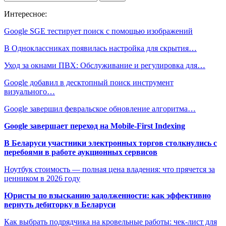
Интересное:
Google SGE тестирует поиск с помощью изображений
В Одноклассниках появилась настройка для скрытия…
Уход за окнами ПВХ: Обслуживание и регулировка для…
Google добавил в десктопный поиск инструмент
визуального…
Google завершил февральское обновление алгоритма…
Google завершает переход на Mobile-First Indexing
В Беларуси участники электронных торгов столкнулись с
перебоями в работе аукционных сервисов
Ноутбук стоимость — полная цена владения: что прячется за
ценником в 2026 году
Юристы по взысканию задолженности: как эффективно
вернуть дебиторку в Беларуси
Как выбрать подрядчика на кровельные работы: чек-лист для