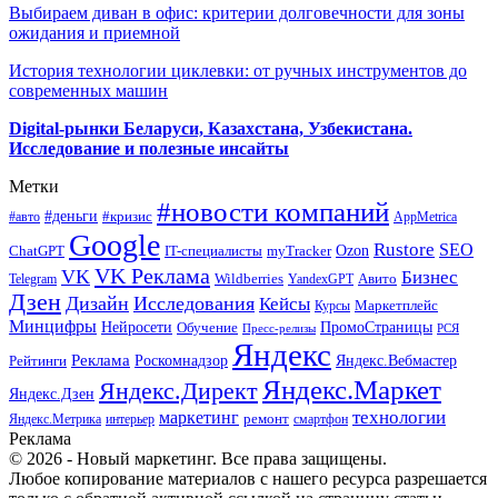
Выбираем диван в офис: критерии долговечности для зоны
ожидания и приемной
История технологии циклевки: от ручных инструментов до
современных машин
Digital-рынки Беларуси, Казахстана, Узбекистана.
Исследование и полезные инсайты
Метки
#новости компаний
#деньги
#кризис
#авто
AppMetrica
Google
Rustore
SEO
myTracker
Ozon
ChatGPT
IT-специалисты
VK Реклама
VK
Бизнес
Авито
Wildberries
Telegram
YandexGPT
Дзен
Дизайн
Исследования
Кейсы
Маркетплейс
Курсы
Минцифры
ПромоСтраницы
Нейросети
Обучение
Пресс-релизы
РСЯ
Яндекс
Реклама
Роскомнадзор
Яндекс.Вебмастер
Рейтинги
Яндекс.Маркет
Яндекс.Директ
Яндекс.Дзен
маркетинг
технологии
ремонт
Яндекс.Метрика
интерьер
смартфон
Реклама
© 2026 - Новый маркетинг. Все права защищены.
Любое копирование материалов с нашего ресурса разрешается