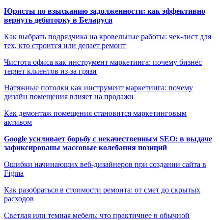
Юристы по взысканию задолженности: как эффективно
вернуть дебиторку в Беларуси
Как выбрать подрядчика на кровельные работы: чек-лист для
тех, кто строится или делает ремонт
Чистота офиса как инструмент маркетинга: почему бизнес
теряет клиентов из-за грязи
Натяжные потолки как инструмент маркетинга: почему
дизайн помещения влияет на продажи
Как демонтаж помещения становится маркетинговым
активом
Google усиливает борьбу с некачественным SEO: в выдаче
зафиксированы массовые колебания позиций
Ошибки начинающих веб-дизайнеров при создании сайта в
Figma
Как разобраться в стоимости ремонта: от смет до скрытых
расходов
Светлая или темная мебель: что практичнее в обычной