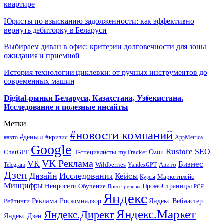
квартире
Юристы по взысканию задолженности: как эффективно
вернуть дебиторку в Беларуси
Выбираем диван в офис: критерии долговечности для зоны
ожидания и приемной
История технологии циклевки: от ручных инструментов до
современных машин
Digital-рынки Беларуси, Казахстана, Узбекистана.
Исследование и полезные инсайты
Метки
#новости компаний
#деньги
#кризис
#авто
AppMetrica
Google
Rustore
SEO
myTracker
Ozon
ChatGPT
IT-специалисты
VK Реклама
VK
Бизнес
Авито
Wildberries
Telegram
YandexGPT
Дзен
Дизайн
Исследования
Кейсы
Маркетплейс
Курсы
Минцифры
ПромоСтраницы
Нейросети
Обучение
Пресс-релизы
РСЯ
Яндекс
Реклама
Роскомнадзор
Яндекс.Вебмастер
Рейтинги
Яндекс.Маркет
Яндекс.Директ
Яндекс.Дзен