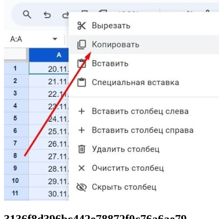
3136f8d396bc442e78872f0c76a6ae79