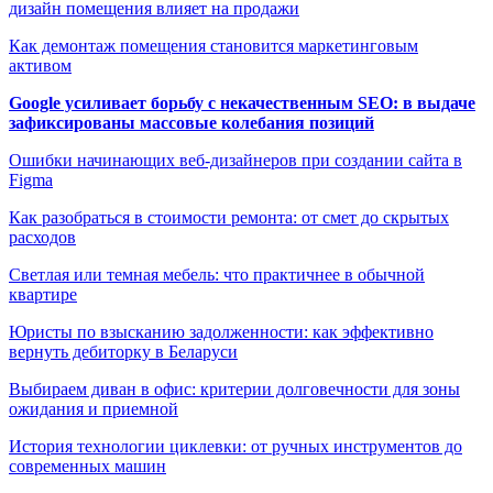
дизайн помещения влияет на продажи
Как демонтаж помещения становится маркетинговым
активом
Google усиливает борьбу с некачественным SEO: в выдаче
зафиксированы массовые колебания позиций
Ошибки начинающих веб-дизайнеров при создании сайта в
Figma
Как разобраться в стоимости ремонта: от смет до скрытых
расходов
Светлая или темная мебель: что практичнее в обычной
квартире
Юристы по взысканию задолженности: как эффективно
вернуть дебиторку в Беларуси
Выбираем диван в офис: критерии долговечности для зоны
ожидания и приемной
История технологии циклевки: от ручных инструментов до
современных машин