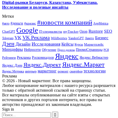
Digital-рынки Беларуси, Казахстана, Узбекистана.
Исследование и полезные инсайты
Метки
#новости компаний
#деньги
#кризис
#авто
AppMetrica
Google
Rustore
SEO
myTracker
Ozon
ChatGPT
IT-специалисты
VK Реклама
VK
Бизнес
Авито
Wildberries
Telegram
YandexGPT
Дзен
Дизайн
Исследования
Кейсы
Маркетплейс
Курсы
Минцифры
ПромоСтраницы
Нейросети
Обучение
Пресс-релизы
РСЯ
Яндекс
Реклама
Роскомнадзор
Яндекс.Вебмастер
Рейтинги
Яндекс.Маркет
Яндекс.Директ
Яндекс.Дзен
маркетинг
технологии
ремонт
Яндекс.Метрика
интерьер
смартфон
Реклама
© 2026 - Новый маркетинг. Все права защищены.
Любое копирование материалов с нашего ресурса разрешается
только с обратной активной ссылкой на страницу статьи.
Все материалы опубликованные на сайте взяты с открытых
источников и других порталов интернета, все права на
авторство принадлежат их законным владельцам.
Sign in