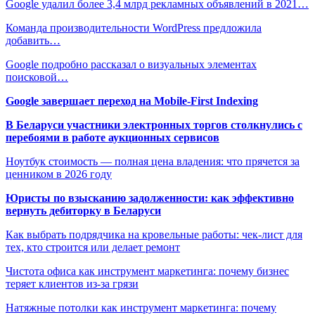
Google удалил более 3,4 млрд рекламных объявлений в 2021…
Команда производительности WordPress предложила
добавить…
Google подробно рассказал о визуальных элементах
поисковой…
Google завершает переход на Mobile-First Indexing
В Беларуси участники электронных торгов столкнулись с
перебоями в работе аукционных сервисов
Ноутбук стоимость — полная цена владения: что прячется за
ценником в 2026 году
Юристы по взысканию задолженности: как эффективно
вернуть дебиторку в Беларуси
Как выбрать подрядчика на кровельные работы: чек-лист для
тех, кто строится или делает ремонт
Чистота офиса как инструмент маркетинга: почему бизнес
теряет клиентов из-за грязи
Натяжные потолки как инструмент маркетинга: почему