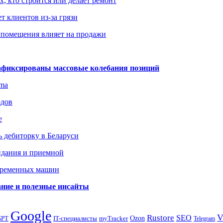
х, кто строится или делает ремонт
т клиентов из-за грязи
 помещения влияет на продажи
зафиксированы массовые колебания позиций
gma
одов
е
 дебиторку в Беларуси
идания и приемной
овременных машин
вание и полезные инсайты
Google
Rustore
SEO
myTracker
Ozon
GPT
IT-специалисты
Telegram