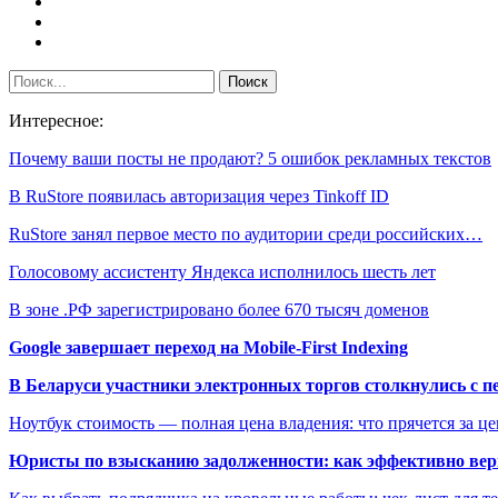
Интересное:
Почему ваши посты не продают? 5 ошибок рекламных текстов
В RuStore появилась авторизация через Tinkoff ID
RuStore занял первое место по аудитории среди российских…
Голосовому ассистенту Яндекса исполнилось шесть лет
В зоне .РФ зарегистрировано более 670 тысяч доменов
Google завершает переход на Mobile-First Indexing
В Беларуси участники электронных торгов столкнулись с п
Ноутбук стоимость — полная цена владения: что прячется за ц
Юристы по взысканию задолженности: как эффективно верн