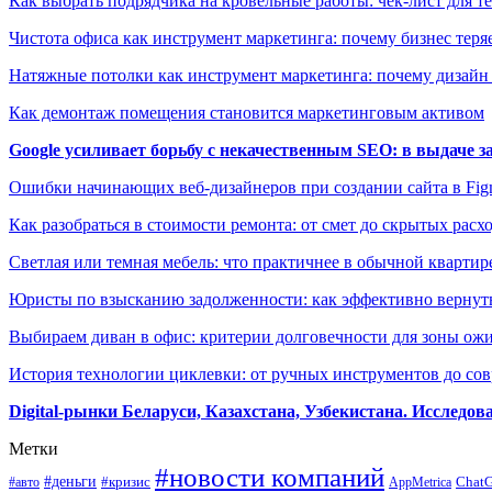
Как выбрать подрядчика на кровельные работы: чек-лист для те
Чистота офиса как инструмент маркетинга: почему бизнес теряе
Натяжные потолки как инструмент маркетинга: почему дизайн
Как демонтаж помещения становится маркетинговым активом
Google усиливает борьбу с некачественным SEO: в выдаче 
Ошибки начинающих веб-дизайнеров при создании сайта в Fi
Как разобраться в стоимости ремонта: от смет до скрытых расх
Светлая или темная мебель: что практичнее в обычной квартир
Юристы по взысканию задолженности: как эффективно вернуть
Выбираем диван в офис: критерии долговечности для зоны ож
История технологии циклевки: от ручных инструментов до с
Digital-рынки Беларуси, Казахстана, Узбекистана. Исследо
Метки
#новости компаний
#деньги
#кризис
Chat
#авто
AppMetrica