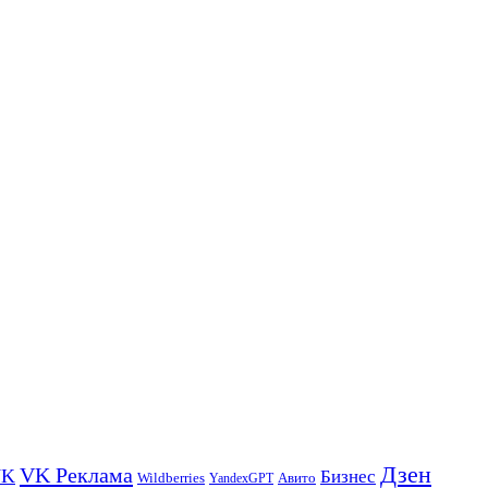
Дзен
VK Реклама
VK
Бизнес
Авито
Wildberries
YandexGPT