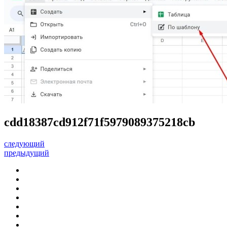
cdd18387cd912f71f5979089375218cb
следующий
предыдущий