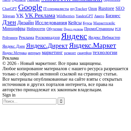
Google
Rustore
SEO
myTracker
Ozon
ChatGPT
IT-специалисты
VK Реклама
VK
Бизнес
Авито
Wildberries
Telegram
YandexGPT
Дзен
Дизайн
Исследования
Кейсы
Маркетплейс
Курсы
Минцифры
ПромоСтраницы
Нейросети
Обучение
Пресс-релизы
РСЯ
Яндекс
Реклама
Роскомнадзор
Яндекс.Вебмастер
Рейтинги
Яндекс.Маркет
Яндекс.Директ
Яндекс.Дзен
маркетинг
технологии
ремонт
Яндекс.Метрика
интерьер
смартфон
Реклама
© 2026 - Новый маркетинг. Все права защищены.
Любое копирование материалов с нашего ресурса разрешается
только с обратной активной ссылкой на страницу статьи.
Все материалы опубликованные на сайте взяты с открытых
источников и других порталов интернета, все права на
авторство принадлежат их законным владельцам.
Sign in