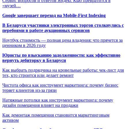
Сервис вопросов и ответов Яндекс Кью превратится в
«музей…
Google завершает переход на Mobile-First Indexing
В Беларуси участники электронных торгов столкнулись с
перебоями в работе аукционных сервисов
Ноутбук стоимость — полная цена владения: что прячется за
ценником в 2026 году
Юристы по взысканию задолженности: как эффективно
вернуть дебиторку в Беларуси
Как выбрать подрядчика на кровельные работы: чек-лист для
тех, кто строится или делает ремонт
Чистота офиса как инструмент маркетинга: почему бизнес
теряет клиентов из-за грязи
Натяжные потолки как инструмент маркетинга: почему
дизайн помещения влияет на продажи
Как демонтаж помещения становится маркетинговым
активом