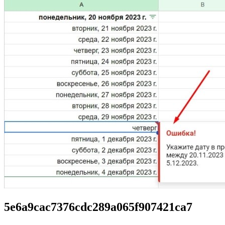
5e6a9cac7376cdc289a065f907421ca7