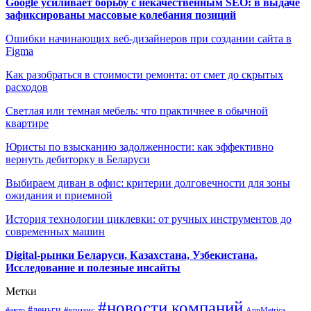
Google усиливает борьбу с некачественным SEO: в выдаче
зафиксированы массовые колебания позиций
Ошибки начинающих веб-дизайнеров при создании сайта в
Figma
Как разобраться в стоимости ремонта: от смет до скрытых
расходов
Светлая или темная мебель: что практичнее в обычной
квартире
Юристы по взысканию задолженности: как эффективно
вернуть дебиторку в Беларуси
Выбираем диван в офис: критерии долговечности для зоны
ожидания и приемной
История технологии циклевки: от ручных инструментов до
современных машин
Digital-рынки Беларуси, Казахстана, Узбекистана.
Исследование и полезные инсайты
Метки
#новости компаний
#деньги
#кризис
#авто
AppMetrica