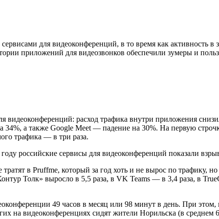
 сервисами для видеоконференций, в то время как активность в 
итории приложений для видеозвонков обеспечили зумеры и польз
для видеоконференций: расход трафика внутри приложения снизи
а 34%, а также Google Meet — падение на 30%. На первую строч
ого трафика — в три раза.
ратят в Pruffme, который за год хоть и не вырос по трафику, н
тур Толк» выросло в 5,5 раза, в VK Teams — в 3,4 раза, в True
еоконференции 49 часов в месяц или 98 минут в день. При этом,
х на видеоконференциях сидят жители Норильска (в среднем 62 