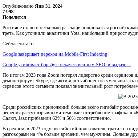
Опубликовано
Янв 31, 2024
7 998
Поделится
Россияне стали в несколько раз чаще пользоваться российскими
треть. Как уточнили аналитики Yota, наибольший прирост ауд
Сейчас читают
Google завершает переход на Mobile-First Indexing
Google усиливает борьбу с некачественным SEO: в выдаче…
По итогам 2023 года Zoom потерял лидерство среди сервисов 
демонстрирует Skype, где активность абонентов уменьшилась н
сервисов этого сегмента показал значительный рост потребляем
Среди российских приложений больше всего гигабайт россияне т
решения растут взрывными темпами: потребление трафика в «Кон
Салют, Jazz прибавили 62% и 50% соответственно.
В среднем, в 2023 году российский пользователь тратил на вид
разговорами на 4% больше времени, чем мужчины. Дольше други