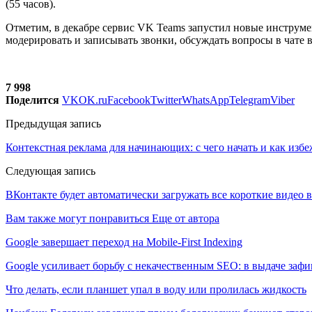
(55 часов).
Отметим, в декабре сервис VK Teams запустил новые инструме
модерировать и записывать звонки, обсуждать вопросы в чате в
7 998
Поделится
VK
OK.ru
Facebook
Twitter
WhatsApp
Telegram
Viber
Предыдущая запись
Контекстная реклама для начинающих: с чего начать и как изб
Следующая запись
ВКонтакте будет автоматически загружать все короткие видео 
Вам также могут понравиться
Еще от автора
Google завершает переход на Mobile-First Indexing
Google усиливает борьбу с некачественным SEO: в выдаче за
Что делать, если планшет упал в воду или пролилась жидкость