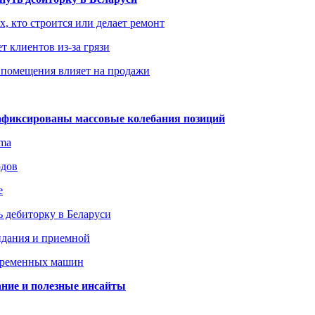
х, кто строится или делает ремонт
т клиентов из-за грязи
 помещения влияет на продажи
зафиксированы массовые колебания позиций
gma
одов
е
 дебиторку в Беларуси
идания и приемной
овременных машин
вание и полезные инсайты