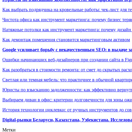
Как выбрать подрядчика на кровельные работы: чек-лист для те
Чистота офиса как инструмент маркетинга: почему бизнес теряе
Натяжные потолки как инструмент маркетинга: почему дизайн
Как демонтаж помещения становится маркетинговым активом
Google усиливает борьбу с некачественным SEO: в выдаче 
Ошибки начинающих веб-дизайнеров при создании сайта в Fi
Как разобраться в стоимости ремонта: от смет до скрытых расх
Светлая или темная мебель: что практичнее в обычной квартир
Юристы по взысканию задолженности: как эффективно вернуть
Выбираем диван в офис: критерии долговечности для зоны ож
История технологии циклевки: от ручных инструментов до с
Digital-рынки Беларуси, Казахстана, Узбекистана. Исследо
Метки