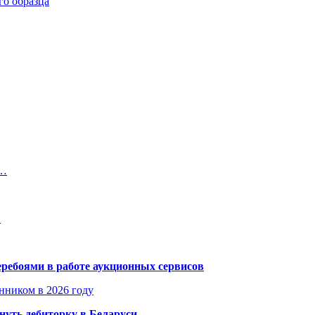
го образца
в…
…
еребоями в работе аукционных сервисов
енником в 2026 году
уть дебиторку в Беларуси