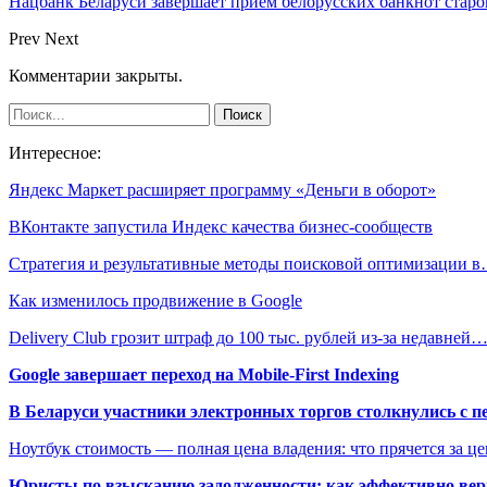
Нацбанк Беларуси завершает прием белорусских банкнот старо
Prev
Next
Комментарии закрыты.
Интересное:
Яндекс Маркет расширяет программу «Деньги в оборот»
ВКонтакте запустила Индекс качества бизнес-сообществ
Стратегия и результативные методы поисковой оптимизации 
Как изменилось продвижение в Google
Delivery Club грозит штраф до 100 тыс. рублей из-за недавней
Google завершает переход на Mobile-First Indexing
В Беларуси участники электронных торгов столкнулись с п
Ноутбук стоимость — полная цена владения: что прячется за ц
Юристы по взысканию задолженности: как эффективно верн