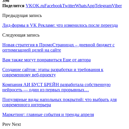
396
Поделится
VK
OK.ru
Facebook
Twitter
WhatsApp
Telegram
Viber
Предыдущая запись
Лид-формы в VK Рекламе: что изменилось после переезда
Следующая запись
Новая стратегия в ПромоСтраницах – дневной бюджет с
оптимизацией целей на сайте
Вам также могут понравиться
Еще от автора
Создание сайтов: этапы разработки и требования к
современному веб-проекту
Компания АИ БУСТ БРЕЙН разработала собственную
нейросеть — один из первых прорывных…
Популярные виды напольных покрытий: что выбрать для
современного интерьера
Маркетинг: главные события и тренды апреля
Prev
Next