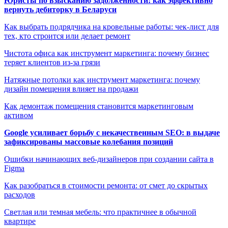
Юристы по взысканию задолженности: как эффективно
вернуть дебиторку в Беларуси
Как выбрать подрядчика на кровельные работы: чек-лист для
тех, кто строится или делает ремонт
Чистота офиса как инструмент маркетинга: почему бизнес
теряет клиентов из-за грязи
Натяжные потолки как инструмент маркетинга: почему
дизайн помещения влияет на продажи
Как демонтаж помещения становится маркетинговым
активом
Google усиливает борьбу с некачественным SEO: в выдаче
зафиксированы массовые колебания позиций
Ошибки начинающих веб-дизайнеров при создании сайта в
Figma
Как разобраться в стоимости ремонта: от смет до скрытых
расходов
Светлая или темная мебель: что практичнее в обычной
квартире