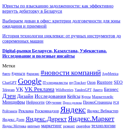
Юристы по взысканию задолженности: как эффективно
вернуть дебиторку в Беларуси
Выбираем диван в офис: критерии долговечности для зоны
ожидания и приемной
История технологии циклевки: от ручных инструментов до
современных машин
Digital-рынки Беларуси, Казахстана, Узбекистана.
Исследование и полезные инсайты
Метки
#новости компаний
#деньги
#кризис
#авто
AppMetrica
Google
Rustore
SEO
myTracker
Ozon
ChatGPT
IT-специалисты
VK Реклама
VK
Бизнес
Авито
Wildberries
Telegram
YandexGPT
Дзен
Дизайн
Исследования
Кейсы
Маркетплейс
Курсы
Минцифры
ПромоСтраницы
Нейросети
Обучение
Пресс-релизы
РСЯ
Яндекс
Реклама
Роскомнадзор
Яндекс.Вебмастер
Рейтинги
Яндекс.Маркет
Яндекс.Директ
Яндекс.Дзен
маркетинг
технологии
ремонт
Яндекс.Метрика
интерьер
смартфон