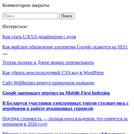
Комментарии закрыты.
Интересное:
Как стать UX/UI-дизайнером с нуля
Как майское обновление алгоритма Google скажется на SEO:
…
Теперь ролики в Дзене можно перематывать
Как убрать неиспользуемый CSS-код в WordPress
Сайт Wildberries вернул привычное название
Google завершает переход на Mobile-First Indexing
В Беларуси участники электронных торгов столкнулись с
перебоями в работе аукционных сервисов
Ноутбук стоимость — полная цена владения: что прячется за
ценником в 2026 году