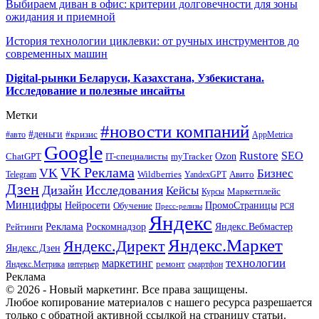
Выбираем диван в офис: критерии долговечности для зоны
ожидания и приемной
История технологии циклевки: от ручных инструментов до
современных машин
Digital-рынки Беларуси, Казахстана, Узбекистана.
Исследование и полезные инсайты
Метки
#новости компаний
#деньги
#кризис
#авто
AppMetrica
Google
Rustore
SEO
myTracker
Ozon
ChatGPT
IT-специалисты
VK Реклама
VK
Бизнес
Авито
Wildberries
Telegram
YandexGPT
Дзен
Дизайн
Исследования
Кейсы
Маркетплейс
Курсы
Минцифры
ПромоСтраницы
Нейросети
Обучение
Пресс-релизы
РСЯ
Яндекс
Реклама
Роскомнадзор
Яндекс.Вебмастер
Рейтинги
Яндекс.Маркет
Яндекс.Директ
Яндекс.Дзен
маркетинг
технологии
ремонт
Яндекс.Метрика
интерьер
смартфон
Реклама
© 2026 - Новый маркетинг. Все права защищены.
Любое копирование материалов с нашего ресурса разрешается
только с обратной активной ссылкой на страницу статьи.