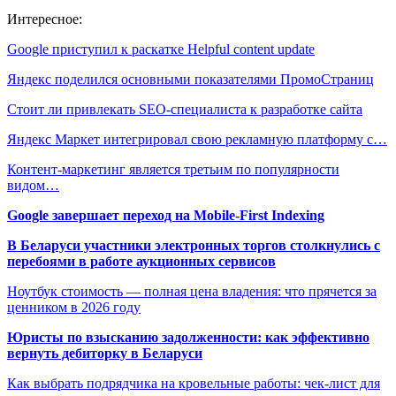
Интересное:
Google приступил к раскатке Helpful content update
Яндекс поделился основными показателями ПромоСтраниц
Стоит ли привлекать SEO-специалиста к разработке сайта
Яндекс Маркет интегрировал свою рекламную платформу с…
Контент-маркетинг является третьим по популярности
видом…
Google завершает переход на Mobile-First Indexing
В Беларуси участники электронных торгов столкнулись с
перебоями в работе аукционных сервисов
Ноутбук стоимость — полная цена владения: что прячется за
ценником в 2026 году
Юристы по взысканию задолженности: как эффективно
вернуть дебиторку в Беларуси
Как выбрать подрядчика на кровельные работы: чек-лист для