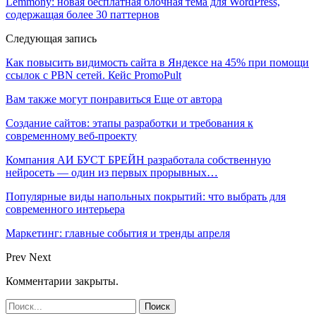
Lemmony: новая бесплатная блочная тема для WordPress,
содержащая более 30 паттернов
Следующая запись
Как повысить видимость сайта в Яндексе на 45% при помощи
ссылок c PBN сетей. Кейс PromoPult
Вам также могут понравиться
Еще от автора
Создание сайтов: этапы разработки и требования к
современному веб-проекту
Компания АИ БУСТ БРЕЙН разработала собственную
нейросеть — один из первых прорывных…
Популярные виды напольных покрытий: что выбрать для
современного интерьера
Маркетинг: главные события и тренды апреля
Prev
Next
Комментарии закрыты.