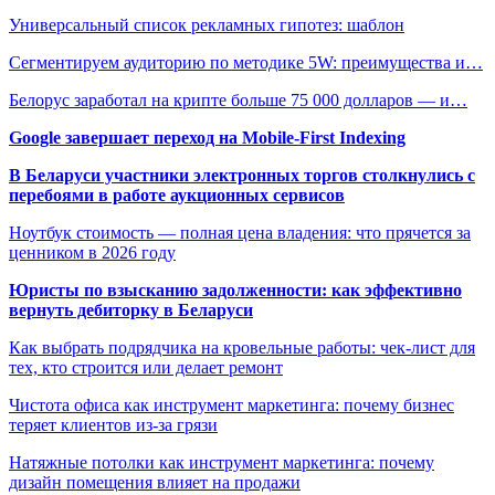
Универсальный список рекламных гипотез: шаблон
Сегментируем аудиторию по методике 5W: преимущества и…
Белорус заработал на крипте больше 75 000 долларов — и…
Google завершает переход на Mobile-First Indexing
В Беларуси участники электронных торгов столкнулись с
перебоями в работе аукционных сервисов
Ноутбук стоимость — полная цена владения: что прячется за
ценником в 2026 году
Юристы по взысканию задолженности: как эффективно
вернуть дебиторку в Беларуси
Как выбрать подрядчика на кровельные работы: чек-лист для
тех, кто строится или делает ремонт
Чистота офиса как инструмент маркетинга: почему бизнес
теряет клиентов из-за грязи
Натяжные потолки как инструмент маркетинга: почему
дизайн помещения влияет на продажи