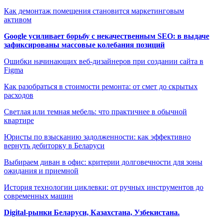
Как демонтаж помещения становится маркетинговым
активом
Google усиливает борьбу с некачественным SEO: в выдаче
зафиксированы массовые колебания позиций
Ошибки начинающих веб-дизайнеров при создании сайта в
Figma
Как разобраться в стоимости ремонта: от смет до скрытых
расходов
Светлая или темная мебель: что практичнее в обычной
квартире
Юристы по взысканию задолженности: как эффективно
вернуть дебиторку в Беларуси
Выбираем диван в офис: критерии долговечности для зоны
ожидания и приемной
История технологии циклевки: от ручных инструментов до
современных машин
Digital-рынки Беларуси, Казахстана, Узбекистана.