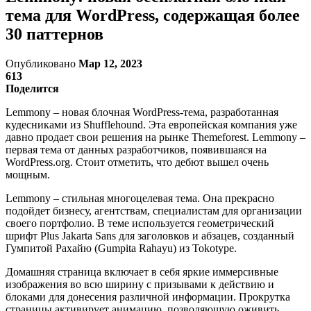
тема для WordPress, содержащая более
30 паттернов
Опубликовано
Мар 12, 2023
613
Поделится
Lemmony – новая блочная WordPress-тема, разработанная
кудесниками из Shufflehound. Эта европейская компания уже
давно продает свои решения на рынке Themeforest. Lemmony –
первая тема от данных разработчиков, появившаяся на
WordPress.org. Стоит отметить, что дебют вышел очень
мощным.
Lemmony – стильная многоцелевая тема. Она прекрасно
подойдет бизнесу, агентствам, специалистам для организации
своего портфолио. В теме используется геометрический
шрифт Plus Jakarta Sans для заголовков и абзацев, созданный
Гумпитой Рахайю (Gumpita Rahayu) из Tokotype.
Домашняя страница включает в себя яркие иммерсивные
изображения во всю ширину с призывами к действию и
блоками для донесения различной информации. Прокрутка
страницы активирует анимацию, позволяющую оживить