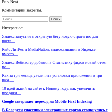
Prev
Next
Комментарии закрыты.
Интересное:
Яндекс запустил в открытую бету новую стратегию для
роста…
Кейс ЛитРес и MediaNation: видеокампания в Яндексе
вместо…
Яндекс Вебмастер добавил в Статистику фидов новый отчет
по…
Как за три месяца увеличить установки приложения в три
раза,…
10 идей акций на сайте к Новому году: как увеличить
продажи…
Google завершает переход на Mobile-First Indexing
В Беларуси участники электронных торгов столкнулись с