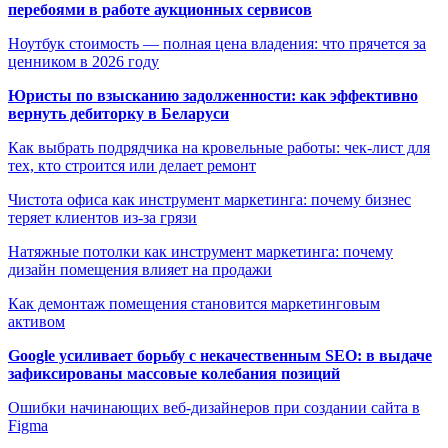
перебоями в работе аукционных сервисов
Ноутбук стоимость — полная цена владения: что прячется за
ценником в 2026 году
Юристы по взысканию задолженности: как эффективно
вернуть дебиторку в Беларуси
Как выбрать подрядчика на кровельные работы: чек-лист для
тех, кто строится или делает ремонт
Чистота офиса как инструмент маркетинга: почему бизнес
теряет клиентов из-за грязи
Натяжные потолки как инструмент маркетинга: почему
дизайн помещения влияет на продажи
Как демонтаж помещения становится маркетинговым
активом
Google усиливает борьбу с некачественным SEO: в выдаче
зафиксированы массовые колебания позиций
Ошибки начинающих веб-дизайнеров при создании сайта в
Figma