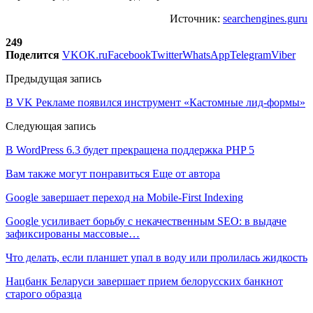
Источник:
searchengines.guru
249
Поделится
VK
OK.ru
Facebook
Twitter
WhatsApp
Telegram
Viber
Предыдущая запись
В VK Рекламе появился инструмент «Кастомные лид-формы»
Следующая запись
В WordPress 6.3 будет прекращена поддержка PHP 5
Вам также могут понравиться
Еще от автора
Google завершает переход на Mobile-First Indexing
Google усиливает борьбу с некачественным SEO: в выдаче
зафиксированы массовые…
Что делать, если планшет упал в воду или пролилась жидкость
Нацбанк Беларуси завершает прием белорусских банкнот
старого образца