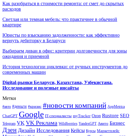
Как разобраться в стоимости ремонта: от смет до скрытых
расходов
Светлая или темная мебель: что практичнее в обычной
квартире
Юристы по взысканию задолженности: как эффективно
вернуть дебиторку в Беларуси
Выбираем диван в офис: критерии долговечности для зоны
ожидания и приемной
История технологии циклевки: от ручных инструментов до
современных машин
Digital-рынки Беларуси, Казахстана, Узбекистана.
Исследование и полезные инсайты
Метки
#новости компаний
#деньги
#кризис
#авто
AppMetrica
Google
Rustore
SEO
myTracker
Ozon
ChatGPT
IT-специалисты
VK Реклама
VK
Бизнес
Авито
Wildberries
Telegram
YandexGPT
Дзен
Дизайн
Исследования
Кейсы
Маркетплейс
Курсы