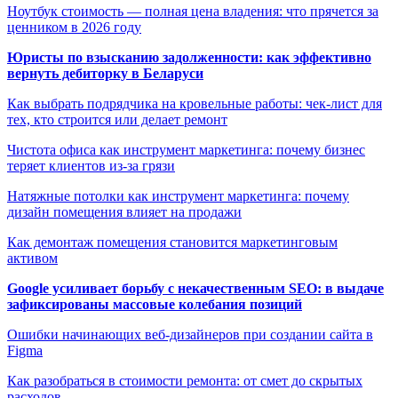
Ноутбук стоимость — полная цена владения: что прячется за
ценником в 2026 году
Юристы по взысканию задолженности: как эффективно
вернуть дебиторку в Беларуси
Как выбрать подрядчика на кровельные работы: чек-лист для
тех, кто строится или делает ремонт
Чистота офиса как инструмент маркетинга: почему бизнес
теряет клиентов из-за грязи
Натяжные потолки как инструмент маркетинга: почему
дизайн помещения влияет на продажи
Как демонтаж помещения становится маркетинговым
активом
Google усиливает борьбу с некачественным SEO: в выдаче
зафиксированы массовые колебания позиций
Ошибки начинающих веб-дизайнеров при создании сайта в
Figma
Как разобраться в стоимости ремонта: от смет до скрытых
расходов