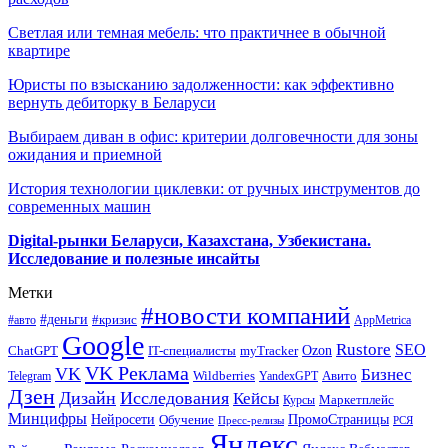
Светлая или темная мебель: что практичнее в обычной
квартире
Юристы по взысканию задолженности: как эффективно
вернуть дебиторку в Беларуси
Выбираем диван в офис: критерии долговечности для зоны
ожидания и приемной
История технологии циклевки: от ручных инструментов до
современных машин
Digital-рынки Беларуси, Казахстана, Узбекистана.
Исследование и полезные инсайты
Метки
#новости компаний
#деньги
#кризис
#авто
AppMetrica
Google
Rustore
SEO
myTracker
Ozon
ChatGPT
IT-специалисты
VK Реклама
VK
Бизнес
Авито
Wildberries
Telegram
YandexGPT
Дзен
Дизайн
Исследования
Кейсы
Маркетплейс
Курсы
Минцифры
ПромоСтраницы
Нейросети
Обучение
Пресс-релизы
РСЯ
Яндекс