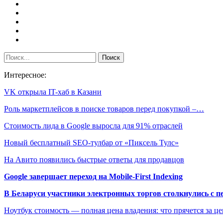
Интересное:
VK открыла IT-хаб в Казани
Роль маркетплейсов в поиске товаров перед покупкой –…
Стоимость лида в Google выросла для 91% отраслей
Новый бесплатный SEO-тулбар от «Пиксель Тулс»
На Авито появились быстрые ответы для продавцов
Google завершает переход на Mobile-First Indexing
В Беларуси участники электронных торгов столкнулись с п
Ноутбук стоимость — полная цена владения: что прячется за ц