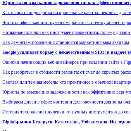
Юристы по взысканию задолженности: как эффективно верн
Как выбрать подрядчика на кровельные работы: чек-лист для те
Чистота офиса как инструмент маркетинга: почему бизнес теряе
Натяжные потолки как инструмент маркетинга: почему дизайн
Как демонтаж помещения становится маркетинговым активом
Google усиливает борьбу с некачественным SEO: в выдаче 
Ошибки начинающих веб-дизайнеров при создании сайта в Fi
Как разобраться в стоимости ремонта: от смет до скрытых расх
Светлая или темная мебель: что практичнее в обычной квартир
Юристы по взысканию задолженности: как эффективно вернуть
Выбираем диван в офис: критерии долговечности для зоны ож
История технологии циклевки: от ручных инструментов до с
Digital-рынки Беларуси, Казахстана, Узбекистана. Исследо