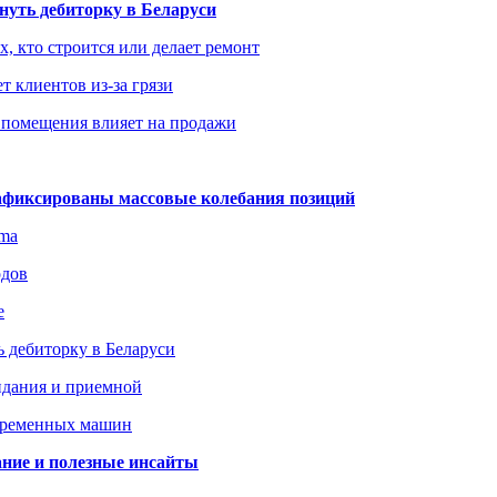
уть дебиторку в Беларуси
х, кто строится или делает ремонт
т клиентов из-за грязи
 помещения влияет на продажи
зафиксированы массовые колебания позиций
gma
одов
е
 дебиторку в Беларуси
идания и приемной
овременных машин
вание и полезные инсайты