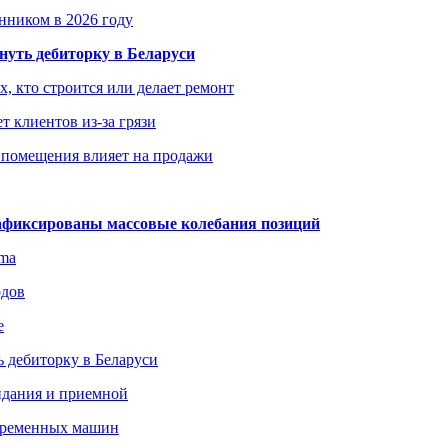
енником в 2026 году
уть дебиторку в Беларуси
х, кто строится или делает ремонт
т клиентов из-за грязи
 помещения влияет на продажи
зафиксированы массовые колебания позиций
gma
одов
е
 дебиторку в Беларуси
идания и приемной
овременных машин