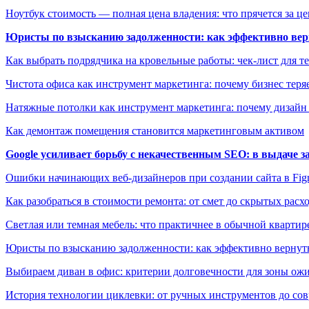
Ноутбук стоимость — полная цена владения: что прячется за ц
Юристы по взысканию задолженности: как эффективно верн
Как выбрать подрядчика на кровельные работы: чек-лист для те
Чистота офиса как инструмент маркетинга: почему бизнес теряе
Натяжные потолки как инструмент маркетинга: почему дизайн
Как демонтаж помещения становится маркетинговым активом
Google усиливает борьбу с некачественным SEO: в выдаче 
Ошибки начинающих веб-дизайнеров при создании сайта в Fi
Как разобраться в стоимости ремонта: от смет до скрытых расх
Светлая или темная мебель: что практичнее в обычной квартир
Юристы по взысканию задолженности: как эффективно вернуть
Выбираем диван в офис: критерии долговечности для зоны ож
История технологии циклевки: от ручных инструментов до с