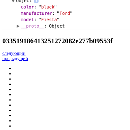
033519186413251272082e277b09553f
следующий
предыдущий