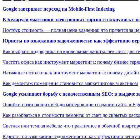
Google завершает переход на Mobile-First Indexing
В Беларуси участники электронных торгов столкнулись с п
Ноутбук стоимость — полная цена владения: что прячется за ц
Юристы по взысканию задолженности: как эффективно верн
Как выбрать подрядчика на кровельные работы: чек-лист для те
Чистота офиса как инструмент маркетинга: почему бизнес теряе
Натяжные потолки как инструмент маркетинга: почему дизайн
Как демонтаж помещения становится маркетинговым активом
Google усиливает борьбу с некачественным SEO: в выдаче 
Ошибки начинающих веб-дизайнеров при создании сайта в Fi
Как разобраться в стоимости ремонта: от смет до скрытых расх
Светлая или темная мебель: что практичнее в обычной квартир
Юристы по взысканию задолженности: как эффективно вернуть