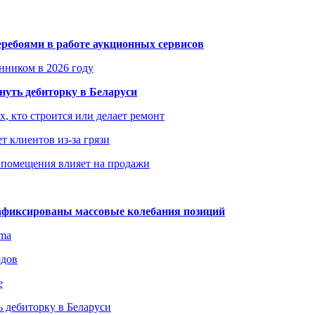
еребоями в работе аукционных сервисов
енником в 2026 году
уть дебиторку в Беларуси
х, кто строится или делает ремонт
т клиентов из-за грязи
 помещения влияет на продажи
зафиксированы массовые колебания позиций
gma
одов
е
 дебиторку в Беларуси