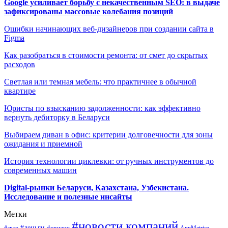
Google усиливает борьбу с некачественным SEO: в выдаче
зафиксированы массовые колебания позиций
Ошибки начинающих веб-дизайнеров при создании сайта в
Figma
Как разобраться в стоимости ремонта: от смет до скрытых
расходов
Светлая или темная мебель: что практичнее в обычной
квартире
Юристы по взысканию задолженности: как эффективно
вернуть дебиторку в Беларуси
Выбираем диван в офис: критерии долговечности для зоны
ожидания и приемной
История технологии циклевки: от ручных инструментов до
современных машин
Digital-рынки Беларуси, Казахстана, Узбекистана.
Исследование и полезные инсайты
Метки
#новости компаний
#деньги
#кризис