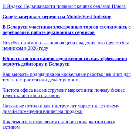
В Яндекс Недвижимости появился кешбэк баллами Плюса
Google завершает переход на Mobile-First Indexing
В Беларуси участники электронных торгов столкнулись с
перебоями в работе аукционных сервисов
Ноутбук стоимость — полная цена владения: что прячется за
ценником в 2026 году
Юристы по взысканию задолженности: как эффективно
вернуть дебиторку в Беларуси
Как выбрать подрядчика на кровельные работы: чек-лист для
тех, кто строится или делает ремонт
Чистота офиса как инструмент маркетинга: почему бизнес
теряет клиентов из-за грязи
Натяжные потолки как инструмент маркетинга: почему
дизайн помещения влияет на продажи
Как демонтаж помещения становится маркетинговым
активом