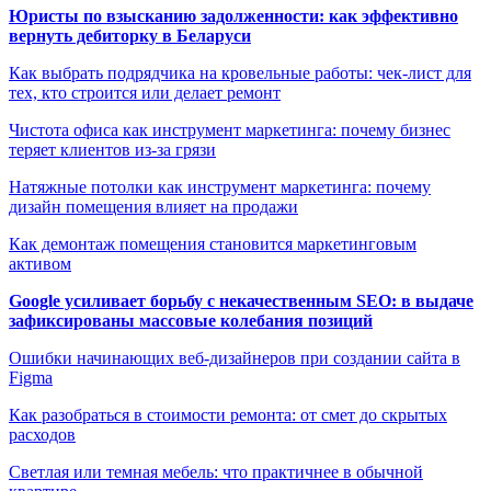
Юристы по взысканию задолженности: как эффективно
вернуть дебиторку в Беларуси
Как выбрать подрядчика на кровельные работы: чек-лист для
тех, кто строится или делает ремонт
Чистота офиса как инструмент маркетинга: почему бизнес
теряет клиентов из-за грязи
Натяжные потолки как инструмент маркетинга: почему
дизайн помещения влияет на продажи
Как демонтаж помещения становится маркетинговым
активом
Google усиливает борьбу с некачественным SEO: в выдаче
зафиксированы массовые колебания позиций
Ошибки начинающих веб-дизайнеров при создании сайта в
Figma
Как разобраться в стоимости ремонта: от смет до скрытых
расходов
Светлая или темная мебель: что практичнее в обычной