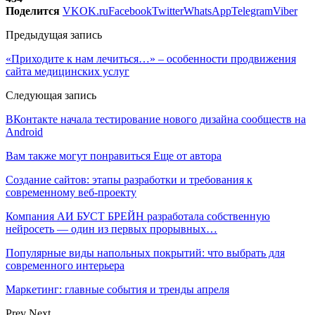
Поделится
VK
OK.ru
Facebook
Twitter
WhatsApp
Telegram
Viber
Предыдущая запись
«Приходите к нам лечиться…» – особенности продвижения
сайта медицинских услуг
Следующая запись
ВКонтакте начала тестирование нового дизайна сообществ на
Android
Вам также могут понравиться
Еще от автора
Создание сайтов: этапы разработки и требования к
современному веб-проекту
Компания АИ БУСТ БРЕЙН разработала собственную
нейросеть — один из первых прорывных…
Популярные виды напольных покрытий: что выбрать для
современного интерьера
Маркетинг: главные события и тренды апреля
Prev
Next