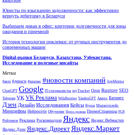
квартире
Юристы по взысканию задолженности: как эффективно
вернуть дебиторку в Беларуси
Выбираем диван в офис: критерии долговечности для зоны
ожидания и приемной
История технологии циклевки: от ручных инструментов до
современных машин
Digital-рынки Беларуси, Казахстана, Узбекистана.
Исследование и полезные инсайты
Метки
#новости компаний
#деньги
#кризис
#авто
AppMetrica
Google
Rustore
SEO
myTracker
Ozon
ChatGPT
IT-специалисты
VK Реклама
VK
Бизнес
Авито
Wildberries
Telegram
YandexGPT
Дзен
Дизайн
Исследования
Кейсы
Маркетплейс
Курсы
Минцифры
ПромоСтраницы
Нейросети
Обучение
Пресс-релизы
РСЯ
Яндекс
Реклама
Роскомнадзор
Яндекс.Вебмастер
Рейтинги
Яндекс.Маркет
Яндекс.Директ
Яндекс.Дзен