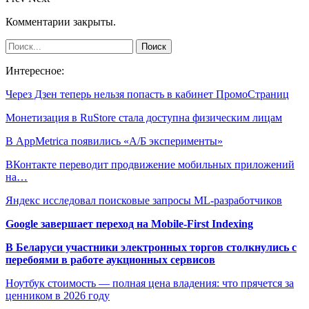
Комментарии закрыты.
Интересное:
Через Дзен теперь нельзя попасть в кабинет ПромоСтраниц
Монетизация в RuStore стала доступна физическим лицам
В AppMetrica появились «А/Б эксперименты»
ВКонтакте переводит продвижение мобильных приложений
на…
Яндекс исследовал поисковые запросы ML-разработчиков
Google завершает переход на Mobile-First Indexing
В Беларуси участники электронных торгов столкнулись с
перебоями в работе аукционных сервисов
Ноутбук стоимость — полная цена владения: что прячется за
ценником в 2026 году