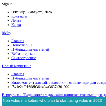
Sign in
Пятница, 7 августа, 2026
Контакты
Лента
Карта
blv.by
Главная
Новости SEO
Публикации читателей
Вебмастерская
Сайтостроение
Новый маркетинг
Главная
Публикации читателей
Видеоконтент для сайта клиники: готовые идеи для созда
f541e2ef916d8b36d404a3637a301902
Вернуться к "Видеоконтент для сайта клиники: готовые идеи д