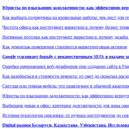
Юристы по взысканию задолженности: как эффективно верн
Как выбрать подрядчика на кровельные работы: чек-лист для те
Чистота офиса как инструмент маркетинга: почему бизнес теряе
Натяжные потолки как инструмент маркетинга: почему дизайн
Как демонтаж помещения становится маркетинговым активом
Google усиливает борьбу с некачественным SEO: в выдаче 
Ошибки начинающих веб-дизайнеров при создании сайта в Fi
Как разобраться в стоимости ремонта: от смет до скрытых расх
Светлая или темная мебель: что практичнее в обычной квартир
Юристы по взысканию задолженности: как эффективно вернуть
Выбираем диван в офис: критерии долговечности для зоны ож
История технологии циклевки: от ручных инструментов до с
Digital-рынки Беларуси, Казахстана, Узбекистана. Исследо