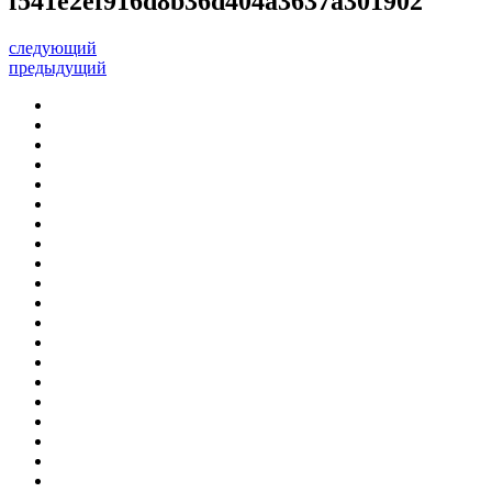
f541e2ef916d8b36d404a3637a301902
следующий
предыдущий