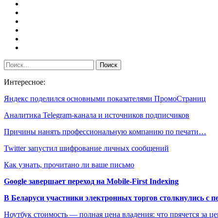
Интересное:
Яндекс поделился основными показателями ПромоСтраниц
Аналитика Telegram-канала и источников подписчиков
Причины нанять профессиональную компанию по печати…
Twitter запустил шифрование личных сообщений
Как узнать, прочитано ли ваше письмо
Google завершает переход на Mobile-First Indexing
В Беларуси участники электронных торгов столкнулись с п
Ноутбук стоимость — полная цена владения: что прячется за ц