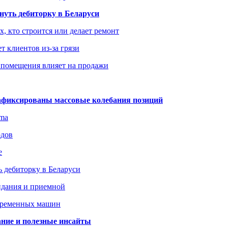
уть дебиторку в Беларуси
х, кто строится или делает ремонт
т клиентов из-за грязи
 помещения влияет на продажи
зафиксированы массовые колебания позиций
gma
одов
е
 дебиторку в Беларуси
идания и приемной
овременных машин
вание и полезные инсайты