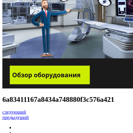
6a83411167a8434a748880f3c576a421
следующий
предыдущий