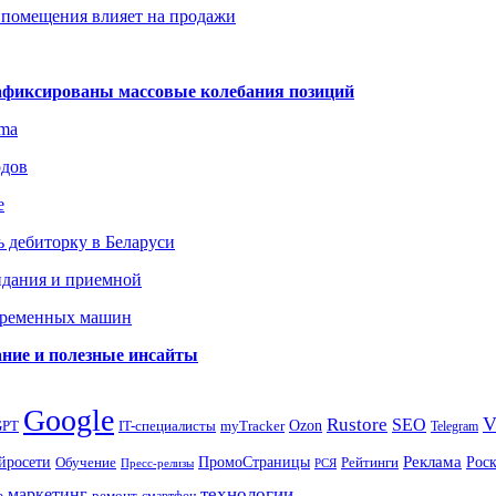
 помещения влияет на продажи
зафиксированы массовые колебания позиций
gma
одов
е
 дебиторку в Беларуси
идания и приемной
овременных машин
вание и полезные инсайты
Google
Rustore
SEO
myTracker
Ozon
GPT
IT-специалисты
Telegram
ПромоСтраницы
Реклама
Рос
йросети
Обучение
Рейтинги
Пресс-релизы
РСЯ
маркетинг
технологии
ремонт