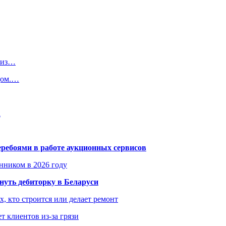
в из…
дом.…
а
еребоями в работе аукционных сервисов
енником в 2026 году
уть дебиторку в Беларуси
х, кто строится или делает ремонт
т клиентов из-за грязи