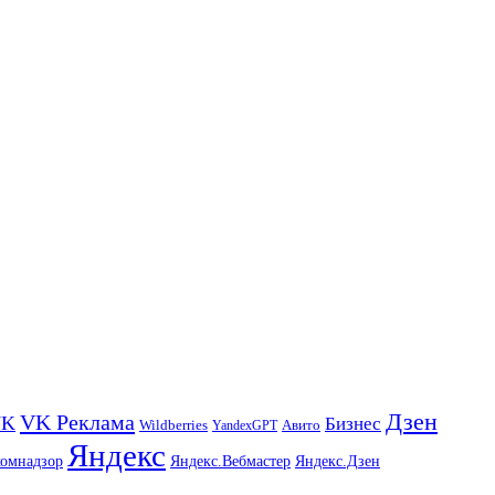
Дзен
VK Реклама
VK
Бизнес
Авито
Wildberries
YandexGPT
Яндекс
комнадзор
Яндекс.Вебмастер
Яндекс.Дзен