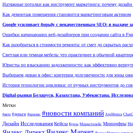
Натяжные потолки как инструмент маркетинга: почему дизайн
Как демонтаж помещения становится маркетинговым активом
Google усиливает борьбу с некачественным SEO: в выдаче 
Ошибки начинающих веб-дизайнеров при создании сайта в Fi
Как разобраться в стоимости ремонта: от смет до скрытых расх
Светлая или темная мебель: что практичнее в обычной квартир
Юристы по взысканию задолженности: как эффективно вернуть
Выбираем диван в офис: критерии долговечности для зоны ож
История технологии циклевки: от ручных инструментов до с
Digital-рынки Беларуси, Казахстана, Узбекистана. Исследо
Метки
#новости компаний
#деньги
#кризис
Chat
#авто
AppMetrica
Дизайн
Исследования
Кейсы
Минцифры
Маркетплейс
Не
Курсы
Яндекс.Маркет
Яндекс.Директ