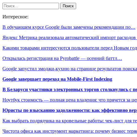
Интересное:
В обучающем курсе Google были замечены рекомендации по…
Яндекс Метрика реализовала автоматический импорт расходо
Какими товарами интересуются пользователи перед Новым го
Открылась регистрация на Pyrobattle — осенний баттл…
Google запустил эмоджи-кухню на странице результатов поиск
Google завершает переход на Mobile-First Indexing
В Беларуси участники электронных торгов столкнулись с п
Ноутбук стоимость — полная цена владения: что прячется за ц
Юристы по взысканию задолженности: как эффективно верн
Как выбрать подрядчика на кровельные работы: чек-лист для те
Чистота офиса как инструмент маркетинга: почему бизнес теряе