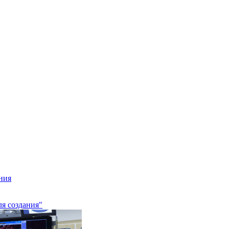
ния
ля создания"