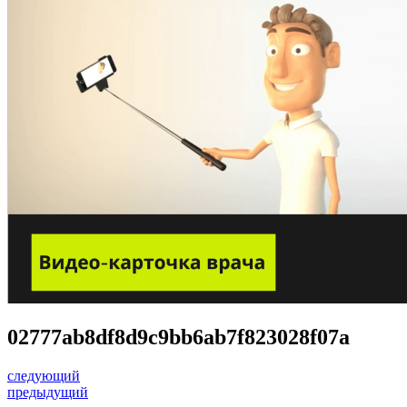
02777ab8df8d9c9bb6ab7f823028f07a
следующий
предыдущий