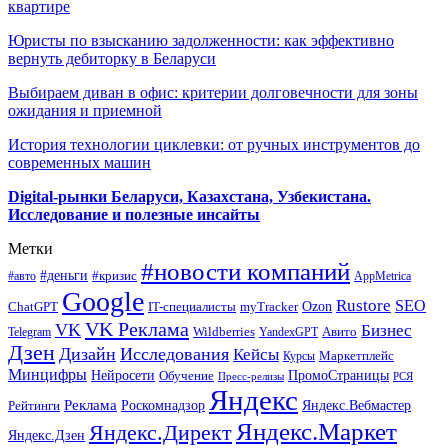
квартире
Юристы по взысканию задолженности: как эффективно
вернуть дебиторку в Беларуси
Выбираем диван в офис: критерии долговечности для зоны
ожидания и приемной
История технологии циклевки: от ручных инструментов до
современных машин
Digital-рынки Беларуси, Казахстана, Узбекистана.
Исследование и полезные инсайты
Метки
#новости компаний
#деньги
#кризис
#авто
AppMetrica
Google
Rustore
SEO
myTracker
Ozon
ChatGPT
IT-специалисты
VK Реклама
VK
Бизнес
Авито
Wildberries
Telegram
YandexGPT
Дзен
Дизайн
Исследования
Кейсы
Маркетплейс
Курсы
Минцифры
ПромоСтраницы
Нейросети
Обучение
Пресс-релизы
РСЯ
Яндекс
Реклама
Роскомнадзор
Яндекс.Вебмастер
Рейтинги
Яндекс.Маркет
Яндекс.Директ
Яндекс.Дзен