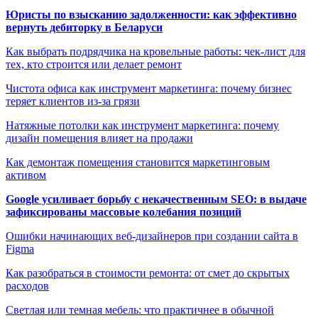
Юристы по взысканию задолженности: как эффективно
вернуть дебиторку в Беларуси
Как выбрать подрядчика на кровельные работы: чек-лист для
тех, кто строится или делает ремонт
Чистота офиса как инструмент маркетинга: почему бизнес
теряет клиентов из-за грязи
Натяжные потолки как инструмент маркетинга: почему
дизайн помещения влияет на продажи
Как демонтаж помещения становится маркетинговым
активом
Google усиливает борьбу с некачественным SEO: в выдаче
зафиксированы массовые колебания позиций
Ошибки начинающих веб-дизайнеров при создании сайта в
Figma
Как разобраться в стоимости ремонта: от смет до скрытых
расходов
Светлая или темная мебель: что практичнее в обычной