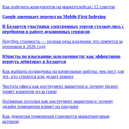
Как победить конкурентов на маркетплейсах: 12 советов
Google завершает переход на Mobile-First Indexing
В Беларуси участники электронных торгов столкнулись с
перебоями в работе аукционных сервисов
Ноутбук стоимость — полная цена владения: что прячется за
ценником в 2026 году
Юристы по взысканию задолженности: как эффективно
вернуть дебиторку в Беларуси
Как выбрать подрядчика на кровельные работы: чек-лист для
тех, кто строится или делает ремонт
Чистота офиса как инструмент маркетинга: почему бизнес
теряет клиентов из-за грязи
Натяжные потолки как инструмент маркетинга: почему
дизайн помещения влияет на продажи
Как демонтаж помещения становится маркетинговым
активом