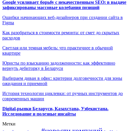
Google усиливает борьбу с некачественным SEO: в выдаче
зафиксированы массовые колебания позиций
Ошибки начинающих веб-дизайнеров при создании сайта в
Figma
Как разобраться в стоимости ремонта: от смет до скрытых
расходов
Светлая или темная мебель: что практичнее в обычной
квартире
Юристы по взысканию задолженности: как эффективно
вернуть дебиторку в Беларуси
Выбираем диван в офис: критерии долговечности для зоны
ожидания и приемной
История технологии циклевки: от ручных инструментов до
современных машин
Digital-рынки Беларуси, Казахстана, Узбекистана.
Исследование и полезные инсайты
Метки
#новости компаний