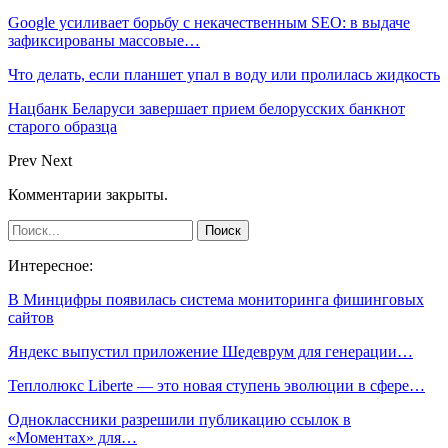
Google усиливает борьбу с некачественным SEO: в выдаче
зафиксированы массовые…
Что делать, если планшет упал в воду или пролилась жидкость
Нацбанк Беларуси завершает прием белорусских банкнот
старого образца
Prev
Next
Комментарии закрыты.
Интересное:
В Минцифры появилась система мониторинга фишинговых
сайтов
Яндекс выпустил приложение Шедеврум для генерации…
Теплолюкс Liberte — это новая ступень эволюции в сфере…
Одноклассники разрешили публикацию ссылок в
«Моментах» для…