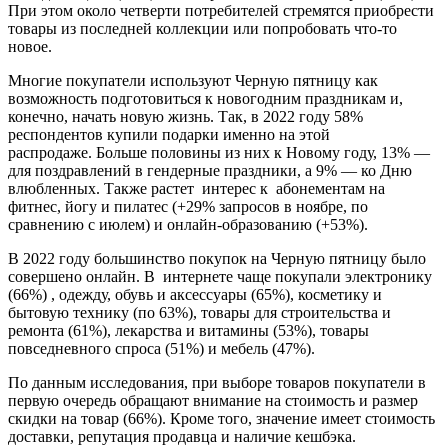
При этом около четверти потребителей стремятся приобрести
товары из последней коллекции или попробовать что-то
новое.
Многие покупатели используют Черную пятницу как
возможность подготовиться к новогодним праздникам и,
конечно, начать новую жизнь. Так, в 2022 году 58%
респондентов купили подарки именно на этой
распродаже. Больше половины из них к Новому году, 13% —
для поздравлений в гендерные праздники, а 9% — ко Дню
влюбленных. Также растет интерес к абонементам на
фитнес, йогу и пилатес (+29% запросов в ноябре, по
сравнению с июлем) и онлайн-образованию (+53%).
В 2022 году большинство покупок на Черную пятницу было
совершено онлайн. В интернете чаще покупали электронику
(66%) , одежду, обувь и аксессуары (65%), косметику и
бытовую технику (по 63%), товары для строительства и
ремонта (61%), лекарства и витамины (53%), товары
повседневного спроса (51%) и мебель (47%).
По данным исследования, при выборе товаров покупатели в
первую очередь обращают внимание на стоимость и размер
скидки на товар (66%). Кроме того, значение имеет стоимость
доставки, репутация продавца и наличие кешбэка.