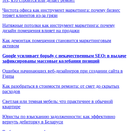
тех, кто строится или делает ремонт
Чистота офиса как инструмент маркетинга: почему бизнес
теряет клиентов из-за грязи
Натяжные потолки как инструмент маркетинга: почему
дизайн помещения влияет на продажи
Как демонтаж помещения становится маркетинговым
активом
Google усиливает борьбу с некачественным SEO: в выдаче
зафиксированы массовые колебания позиций
Ошибки начинающих веб-дизайнеров при создании сайта в
Figma
Как разобраться в стоимости ремонта: от смет до скрытых
расходов
Светлая или темная мебель: что практичнее в обычной
квартире
Юристы по взысканию задолженности: как эффективно
вернуть дебиторку в Беларуси