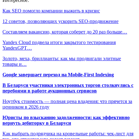
Интересное:
Как SEO помогло компании выжить в кризис
12 советов, позволяющих ускорить SEO-продвижение
Составляем вакансию, которая соберет до 20 раз больше…
Yandex Cloud подвела итоги закрытого тестирования
YandexGPT…
Золото, меха, бриллианты: как мы продвигали элитные
товары и…
Google завершает переход на Mobile-First Indexing
В Беларуси участники электронных торгов столкнулись с
перебоями в работе аукционных сервисов
Ноутбук стоимость — полная цена владения: что прячется за
ценником в 2026 году
Юристы по взысканию задолженности: как эффективно
вернуть дебиторку в Беларуси
Как выбрать подрядчика на кровельные работы: чек-лист для