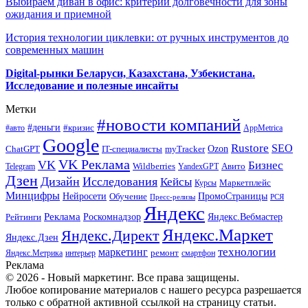
Выбираем диван в офис: критерии долговечности для зоны
ожидания и приемной
История технологии циклевки: от ручных инструментов до
современных машин
Digital-рынки Беларуси, Казахстана, Узбекистана.
Исследование и полезные инсайты
Метки
#новости компаний
#деньги
#кризис
#авто
AppMetrica
Google
Rustore
SEO
myTracker
Ozon
ChatGPT
IT-специалисты
VK Реклама
VK
Бизнес
Авито
Wildberries
Telegram
YandexGPT
Дзен
Дизайн
Исследования
Кейсы
Маркетплейс
Курсы
Минцифры
ПромоСтраницы
Нейросети
Обучение
Пресс-релизы
РСЯ
Яндекс
Реклама
Роскомнадзор
Яндекс.Вебмастер
Рейтинги
Яндекс.Маркет
Яндекс.Директ
Яндекс.Дзен
маркетинг
технологии
ремонт
Яндекс.Метрика
интерьер
смартфон
Реклама
© 2026 - Новый маркетинг. Все права защищены.
Любое копирование материалов с нашего ресурса разрешается
только с обратной активной ссылкой на страницу статьи.