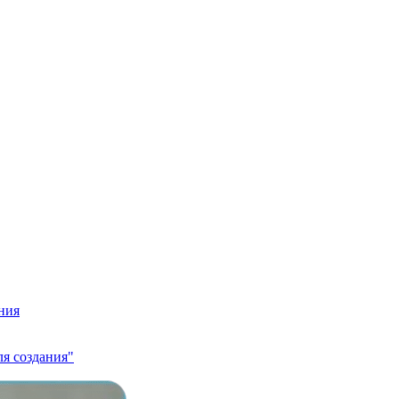
ния
ля создания"