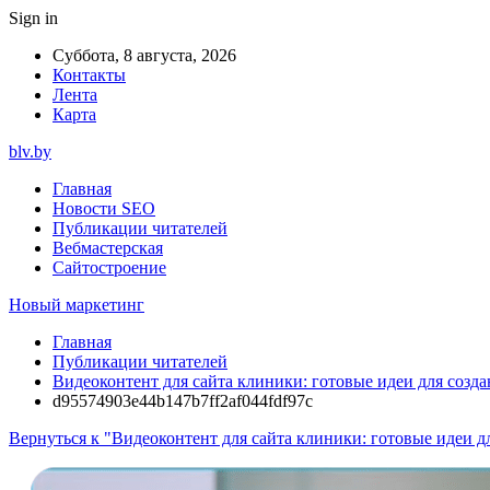
Sign in
Суббота, 8 августа, 2026
Контакты
Лента
Карта
blv.by
Главная
Новости SEO
Публикации читателей
Вебмастерская
Сайтостроение
Новый маркетинг
Главная
Публикации читателей
Видеоконтент для сайта клиники: готовые идеи для созда
d95574903e44b147b7ff2af044fdf97c
Вернуться к "Видеоконтент для сайта клиники: готовые идеи д