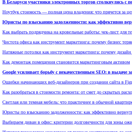
В Беларуси участники электронных торгов столкнулись с п
Ноутбук стоимость — полная цена владения: что прячется за ц
Юристы по взысканию задолженности: как эффективно верн
Как выбрать подрядчика на кровельные работы: чек-лист для те
Чистота офиса как инструмент маркетинга: почему бизнес теряе
Натяжные потолки как инструмент маркетинга: почему дизайн
Как демонтаж помещения становится маркетинговым активом
Google усиливает борьбу с некачественным SEO: в выдаче 
Ошибки начинающих веб-дизайнеров при создании сайта в Fi
Как разобраться в стоимости ремонта: от смет до скрытых расх
Светлая или темная мебель: что практичнее в обычной квартир
Юристы по взысканию задолженности: как эффективно вернуть
Выбираем диван в офис: критерии долговечности для зоны ож