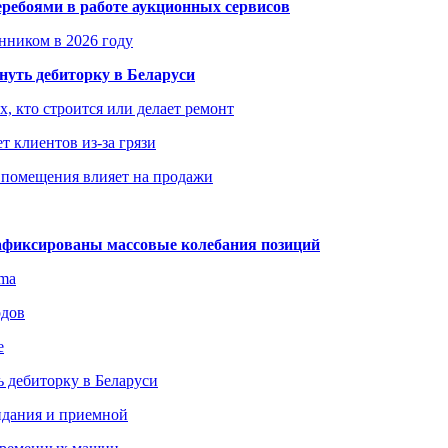
еребоями в работе аукционных сервисов
енником в 2026 году
уть дебиторку в Беларуси
х, кто строится или делает ремонт
т клиентов из-за грязи
 помещения влияет на продажи
зафиксированы массовые колебания позиций
gma
одов
е
 дебиторку в Беларуси
идания и приемной