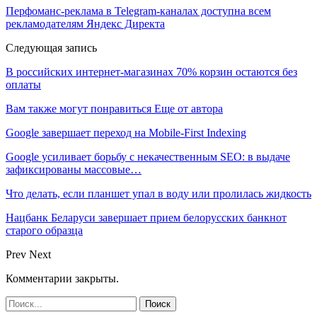
Перфоманс-реклама в Telegram-каналах доступна всем
рекламодателям Яндекс Директа
Следующая запись
В российских интернет-магазинах 70% корзин остаются без
оплаты
Вам также могут понравиться
Еще от автора
Google завершает переход на Mobile-First Indexing
Google усиливает борьбу с некачественным SEO: в выдаче
зафиксированы массовые…
Что делать, если планшет упал в воду или пролилась жидкость
Нацбанк Беларуси завершает прием белорусских банкнот
старого образца
Prev
Next
Комментарии закрыты.