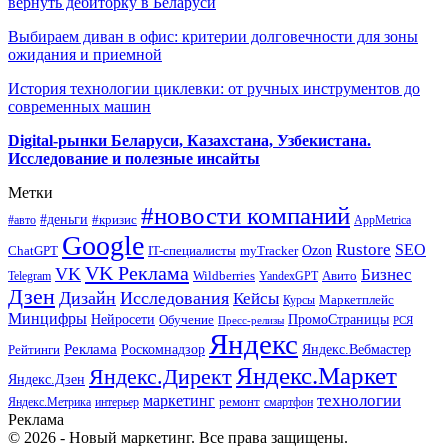
вернуть дебиторку в Беларуси
Выбираем диван в офис: критерии долговечности для зоны
ожидания и приемной
История технологии циклевки: от ручных инструментов до
современных машин
Digital-рынки Беларуси, Казахстана, Узбекистана.
Исследование и полезные инсайты
Метки
#новости компаний
#деньги
#кризис
#авто
AppMetrica
Google
Rustore
SEO
myTracker
Ozon
ChatGPT
IT-специалисты
VK Реклама
VK
Бизнес
Авито
Wildberries
Telegram
YandexGPT
Дзен
Дизайн
Исследования
Кейсы
Маркетплейс
Курсы
Минцифры
ПромоСтраницы
Нейросети
Обучение
Пресс-релизы
РСЯ
Яндекс
Реклама
Роскомнадзор
Яндекс.Вебмастер
Рейтинги
Яндекс.Маркет
Яндекс.Директ
Яндекс.Дзен
маркетинг
технологии
ремонт
Яндекс.Метрика
интерьер
смартфон
Реклама
© 2026 - Новый маркетинг. Все права защищены.