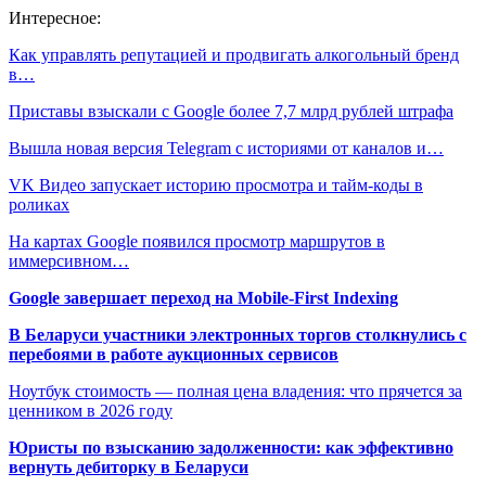
Интересное:
Как управлять репутацией и продвигать алкогольный бренд
в…
Приставы взыскали с Google более 7,7 млрд рублей штрафа
Вышла новая версия Telegram с историями от каналов и…
VK Видео запускает историю просмотра и тайм-коды в
роликах
На картах Google появился просмотр маршрутов в
иммерсивном…
Google завершает переход на Mobile-First Indexing
В Беларуси участники электронных торгов столкнулись с
перебоями в работе аукционных сервисов
Ноутбук стоимость — полная цена владения: что прячется за
ценником в 2026 году
Юристы по взысканию задолженности: как эффективно
вернуть дебиторку в Беларуси