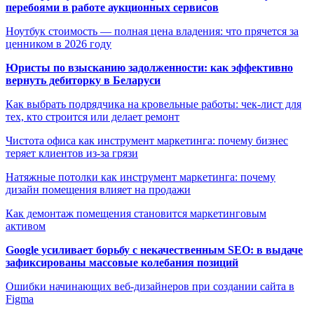
перебоями в работе аукционных сервисов
Ноутбук стоимость — полная цена владения: что прячется за
ценником в 2026 году
Юристы по взысканию задолженности: как эффективно
вернуть дебиторку в Беларуси
Как выбрать подрядчика на кровельные работы: чек-лист для
тех, кто строится или делает ремонт
Чистота офиса как инструмент маркетинга: почему бизнес
теряет клиентов из-за грязи
Натяжные потолки как инструмент маркетинга: почему
дизайн помещения влияет на продажи
Как демонтаж помещения становится маркетинговым
активом
Google усиливает борьбу с некачественным SEO: в выдаче
зафиксированы массовые колебания позиций
Ошибки начинающих веб-дизайнеров при создании сайта в
Figma