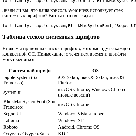
font-family: -apple-system, system-ui, BlinkMacSystemFo
Знали ли вы, что ваша консоль WordPress использует стек
системных шрифтов? Вот как это выглядит:
font-family: -apple-system,BlinkMacSystemFont,"Segoe UI
Таблица стеков системных шрифтов
Ниже мы приводим список шрифтов, которые идут с каждой
конкретной ОС. Примечание: с течением времени шрифты
могут меняться.
Системный шрифт
OS
-apple-system (San
iOS Safari, macOS Safari, macOS
Francisco)
Firefox
macOS Chrome, Windows Chrome
system-ui
(новые версии)
BlinkMacSystemFont (San
macOS Chrome
Francisco)
Segoe UI
Windows Vista и новее
Tahoma
Windows XP
Roboto
Android, Chrome OS
Oxygen / Oxygen-Sans
KDE