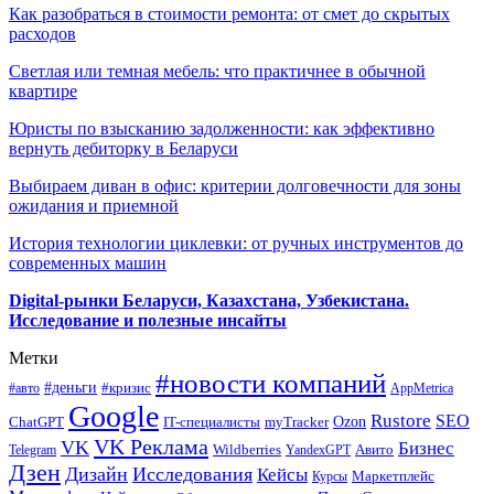
Как разобраться в стоимости ремонта: от смет до скрытых
расходов
Светлая или темная мебель: что практичнее в обычной
квартире
Юристы по взысканию задолженности: как эффективно
вернуть дебиторку в Беларуси
Выбираем диван в офис: критерии долговечности для зоны
ожидания и приемной
История технологии циклевки: от ручных инструментов до
современных машин
Digital-рынки Беларуси, Казахстана, Узбекистана.
Исследование и полезные инсайты
Метки
#новости компаний
#деньги
#кризис
#авто
AppMetrica
Google
Rustore
SEO
myTracker
Ozon
ChatGPT
IT-специалисты
VK Реклама
VK
Бизнес
Авито
Wildberries
Telegram
YandexGPT
Дзен
Дизайн
Исследования
Кейсы
Маркетплейс
Курсы