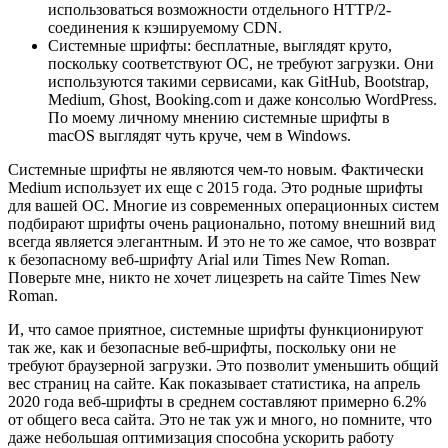
использоваться возможности отдельного HTTP/2-
соединения к кэшируемому CDN.
Системные шрифты: бесплатные, выглядят круто,
поскольку соответствуют ОС, не требуют загрузки. Они
используются такими сервисами, как GitHub, Bootstrap,
Medium, Ghost, Booking.com и даже консолью WordPress.
По моему личному мнению системные шрифты в
macOS выглядят чуть круче, чем в Windows.
Системные шрифты не являются чем-то новым. Фактически
Medium использует их еще с 2015 года. Это родные шрифты
для вашей ОС. Многие из современных операционных систем
подбирают шрифты очень рационально, потому внешний вид
всегда является элегантным. И это не то же самое, что возврат
к безопасному веб-шрифту Arial или Times New Roman.
Поверьте мне, никто не хочет лицезреть на сайте Times New
Roman.
И, что самое приятное, системные шрифты функционируют
так же, как и безопасные веб-шрифты, поскольку они не
требуют браузерной загрузки. Это позволит уменьшить общий
вес страниц на сайте. Как показывает статистика, на апрель
2020 года веб-шрифты в среднем составляют примерно 6.2%
от общего веса сайта. Это не так уж и много, но помните, что
даже небольшая оптимизация способна ускорить работу