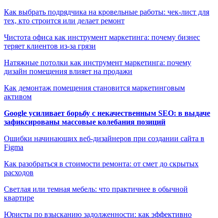
Как выбрать подрядчика на кровельные работы: чек-лист для
тех, кто строится или делает ремонт
Чистота офиса как инструмент маркетинга: почему бизнес
теряет клиентов из-за грязи
Натяжные потолки как инструмент маркетинга: почему
дизайн помещения влияет на продажи
Как демонтаж помещения становится маркетинговым
активом
Google усиливает борьбу с некачественным SEO: в выдаче
зафиксированы массовые колебания позиций
Ошибки начинающих веб-дизайнеров при создании сайта в
Figma
Как разобраться в стоимости ремонта: от смет до скрытых
расходов
Светлая или темная мебель: что практичнее в обычной
квартире
Юристы по взысканию задолженности: как эффективно