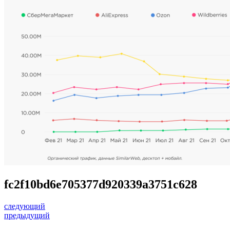
fc2f10bd6e705377d920339a3751c628
следующий
предыдущий