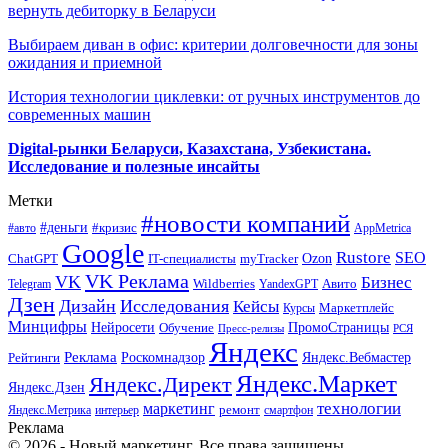
вернуть дебиторку в Беларуси
Выбираем диван в офис: критерии долговечности для зоны
ожидания и приемной
История технологии циклевки: от ручных инструментов до
современных машин
Digital-рынки Беларуси, Казахстана, Узбекистана.
Исследование и полезные инсайты
Метки
#новости компаний
#деньги
#кризис
#авто
AppMetrica
Google
Rustore
SEO
myTracker
Ozon
ChatGPT
IT-специалисты
VK Реклама
VK
Бизнес
Авито
Wildberries
Telegram
YandexGPT
Дзен
Дизайн
Исследования
Кейсы
Маркетплейс
Курсы
Минцифры
ПромоСтраницы
Нейросети
Обучение
Пресс-релизы
РСЯ
Яндекс
Реклама
Роскомнадзор
Яндекс.Вебмастер
Рейтинги
Яндекс.Маркет
Яндекс.Директ
Яндекс.Дзен
маркетинг
технологии
ремонт
Яндекс.Метрика
интерьер
смартфон
Реклама
© 2026 - Новый маркетинг. Все права защищены.