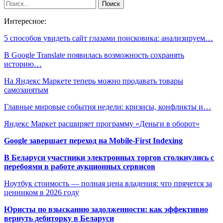
Интересное:
5 способов увидеть сайт глазами поисковика: анализируем…
В Google Translate появилась возможность сохранять
историю…
На Яндекс Маркете теперь можно продавать товары
самозанятым
Главные мировые события недели: кризисы, конфликты и…
Яндекс Маркет расширяет программу «Деньги в оборот»
Google завершает переход на Mobile-First Indexing
В Беларуси участники электронных торгов столкнулись с
перебоями в работе аукционных сервисов
Ноутбук стоимость — полная цена владения: что прячется за
ценником в 2026 году
Юристы по взысканию задолженности: как эффективно
вернуть дебиторку в Беларуси