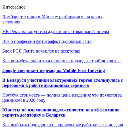
Интересное:
Ломбард техники в Минске: разбираемся, на каких
условиях…
VK Реклама запустила адаптивные товарные баннеры
Все о профессии фотографа: подробный гайд
Блок РСЯ Лента появился на десктопах
Как post-view аналитика изменила подход застройщиков к…
Google завершает переход на Mobile-First Indexing
В Беларуси участники электронных торгов столкнулись с
перебоями в работе аукционных сервисов
Ноутбук стоимость — полная цена владения: что прячется за
ценником в 2026 году
Юристы по взысканию задолженности: как эффективно
вернуть дебиторку в Беларуси
Как выбрать подрядчика на кровельные работы: чек-лист для