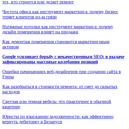
тех, кто строится или делает ремонт
Чистота офиса как инструмент маркетинга: почему бизнес
теряет клиентов из-за грязи
Натяжные потолки как инструмент маркетинга: почему
дизайн помещения влияет на продажи
Как демонтаж помещения становится маркетинговым
активом
Google усиливает борьбу с некачественным SEO: в выдаче
зафиксированы массовые колебания позиций
Ошибки начинающих веб-дизайнеров при создании сайта в
Figma
Как разобраться в стоимости ремонта: от смет до скрытых
расходов
Светлая или темная мебель: что практичнее в обычной
квартире
Юристы по взысканию задолженности: как эффективно
вернуть дебиторку в Беларуси