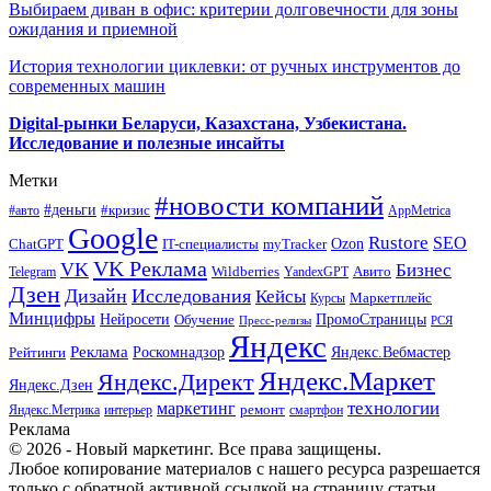
Выбираем диван в офис: критерии долговечности для зоны
ожидания и приемной
История технологии циклевки: от ручных инструментов до
современных машин
Digital-рынки Беларуси, Казахстана, Узбекистана.
Исследование и полезные инсайты
Метки
#новости компаний
#деньги
#кризис
#авто
AppMetrica
Google
Rustore
SEO
myTracker
Ozon
ChatGPT
IT-специалисты
VK Реклама
VK
Бизнес
Авито
Wildberries
Telegram
YandexGPT
Дзен
Дизайн
Исследования
Кейсы
Маркетплейс
Курсы
Минцифры
ПромоСтраницы
Нейросети
Обучение
Пресс-релизы
РСЯ
Яндекс
Реклама
Роскомнадзор
Яндекс.Вебмастер
Рейтинги
Яндекс.Маркет
Яндекс.Директ
Яндекс.Дзен
маркетинг
технологии
ремонт
Яндекс.Метрика
интерьер
смартфон
Реклама
© 2026 - Новый маркетинг. Все права защищены.
Любое копирование материалов с нашего ресурса разрешается
только с обратной активной ссылкой на страницу статьи.