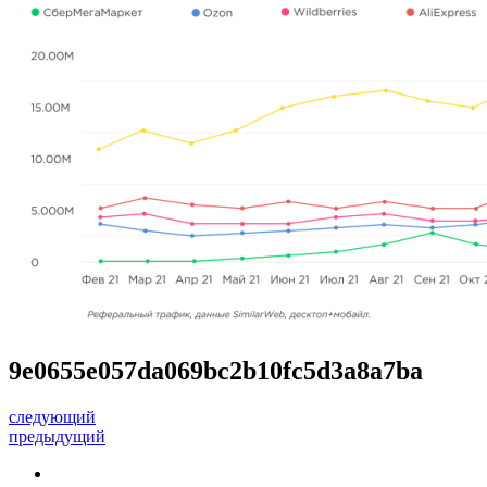
9e0655e057da069bc2b10fc5d3a8a7ba
следующий
предыдущий