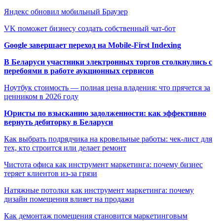
Яндекс обновил мобильный Браузер
VK поможет бизнесу создать собственный чат-бот
Google завершает переход на Mobile-First Indexing
В Беларуси участники электронных торгов столкнулись с
перебоями в работе аукционных сервисов
Ноутбук стоимость — полная цена владения: что прячется за
ценником в 2026 году
Юристы по взысканию задолженности: как эффективно
вернуть дебиторку в Беларуси
Как выбрать подрядчика на кровельные работы: чек-лист для
тех, кто строится или делает ремонт
Чистота офиса как инструмент маркетинга: почему бизнес
теряет клиентов из-за грязи
Натяжные потолки как инструмент маркетинга: почему
дизайн помещения влияет на продажи
Как демонтаж помещения становится маркетинговым