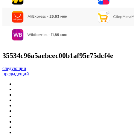
35534c96a5aebcec00b1af95e75dcf4e
следующий
предыдущий