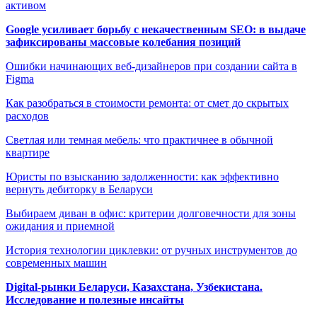
активом
Google усиливает борьбу с некачественным SEO: в выдаче
зафиксированы массовые колебания позиций
Ошибки начинающих веб-дизайнеров при создании сайта в
Figma
Как разобраться в стоимости ремонта: от смет до скрытых
расходов
Светлая или темная мебель: что практичнее в обычной
квартире
Юристы по взысканию задолженности: как эффективно
вернуть дебиторку в Беларуси
Выбираем диван в офис: критерии долговечности для зоны
ожидания и приемной
История технологии циклевки: от ручных инструментов до
современных машин
Digital-рынки Беларуси, Казахстана, Узбекистана.
Исследование и полезные инсайты