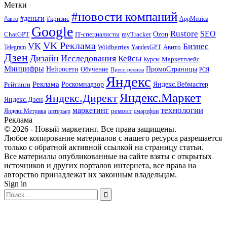
Метки
#новости компаний
#деньги
#кризис
#авто
AppMetrica
Google
Rustore
SEO
myTracker
Ozon
ChatGPT
IT-специалисты
VK Реклама
VK
Бизнес
Авито
Wildberries
Telegram
YandexGPT
Дзен
Дизайн
Исследования
Кейсы
Маркетплейс
Курсы
Минцифры
ПромоСтраницы
Нейросети
Обучение
Пресс-релизы
РСЯ
Яндекс
Реклама
Роскомнадзор
Яндекс.Вебмастер
Рейтинги
Яндекс.Маркет
Яндекс.Директ
Яндекс.Дзен
маркетинг
технологии
ремонт
Яндекс.Метрика
интерьер
смартфон
Реклама
© 2026 - Новый маркетинг. Все права защищены.
Любое копирование материалов с нашего ресурса разрешается
только с обратной активной ссылкой на страницу статьи.
Все материалы опубликованные на сайте взяты с открытых
источников и других порталов интернета, все права на
авторство принадлежат их законным владельцам.
Sign in