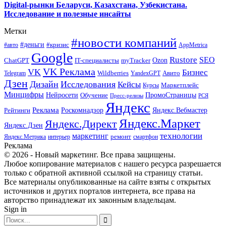
Digital-рынки Беларуси, Казахстана, Узбекистана.
Исследование и полезные инсайты
Метки
#новости компаний
#деньги
#кризис
#авто
AppMetrica
Google
Rustore
SEO
myTracker
Ozon
ChatGPT
IT-специалисты
VK Реклама
VK
Бизнес
Авито
Wildberries
Telegram
YandexGPT
Дзен
Дизайн
Исследования
Кейсы
Маркетплейс
Курсы
Минцифры
ПромоСтраницы
Нейросети
Обучение
Пресс-релизы
РСЯ
Яндекс
Реклама
Роскомнадзор
Яндекс.Вебмастер
Рейтинги
Яндекс.Маркет
Яндекс.Директ
Яндекс.Дзен
маркетинг
технологии
ремонт
Яндекс.Метрика
интерьер
смартфон
Реклама
© 2026 - Новый маркетинг. Все права защищены.
Любое копирование материалов с нашего ресурса разрешается
только с обратной активной ссылкой на страницу статьи.
Все материалы опубликованные на сайте взяты с открытых
источников и других порталов интернета, все права на
авторство принадлежат их законным владельцам.
Sign in