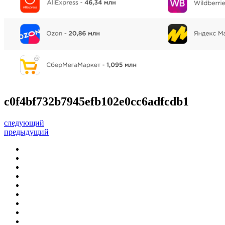
c0f4bf732b7945efb102e0cc6adfcdb1
следующий
предыдущий