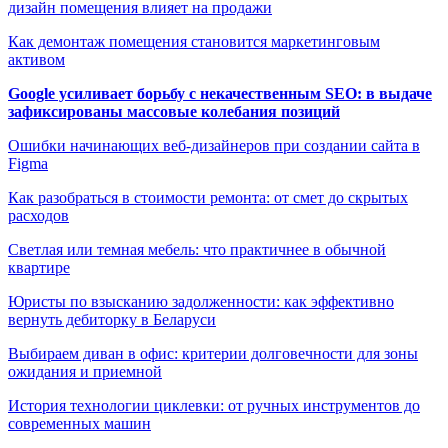
дизайн помещения влияет на продажи
Как демонтаж помещения становится маркетинговым
активом
Google усиливает борьбу с некачественным SEO: в выдаче
зафиксированы массовые колебания позиций
Ошибки начинающих веб-дизайнеров при создании сайта в
Figma
Как разобраться в стоимости ремонта: от смет до скрытых
расходов
Светлая или темная мебель: что практичнее в обычной
квартире
Юристы по взысканию задолженности: как эффективно
вернуть дебиторку в Беларуси
Выбираем диван в офис: критерии долговечности для зоны
ожидания и приемной
История технологии циклевки: от ручных инструментов до
современных машин