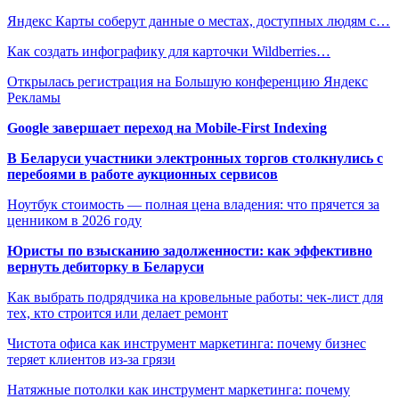
Яндекс Карты соберут данные о местах, доступных людям с…
Как создать инфографику для карточки Wildberries…
Открылась регистрация на Большую конференцию Яндекс
Рекламы
Google завершает переход на Mobile-First Indexing
В Беларуси участники электронных торгов столкнулись с
перебоями в работе аукционных сервисов
Ноутбук стоимость — полная цена владения: что прячется за
ценником в 2026 году
Юристы по взысканию задолженности: как эффективно
вернуть дебиторку в Беларуси
Как выбрать подрядчика на кровельные работы: чек-лист для
тех, кто строится или делает ремонт
Чистота офиса как инструмент маркетинга: почему бизнес
теряет клиентов из-за грязи
Натяжные потолки как инструмент маркетинга: почему