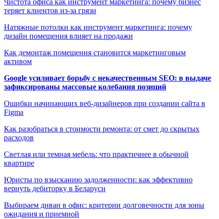
Чистота офиса как инструмент маркетинга: почему бизнес
теряет клиентов из-за грязи
Натяжные потолки как инструмент маркетинга: почему
дизайн помещения влияет на продажи
Как демонтаж помещения становится маркетинговым
активом
Google усиливает борьбу с некачественным SEO: в выдаче
зафиксированы массовые колебания позиций
Ошибки начинающих веб-дизайнеров при создании сайта в
Figma
Как разобраться в стоимости ремонта: от смет до скрытых
расходов
Светлая или темная мебель: что практичнее в обычной
квартире
Юристы по взысканию задолженности: как эффективно
вернуть дебиторку в Беларуси
Выбираем диван в офис: критерии долговечности для зоны
ожидания и приемной