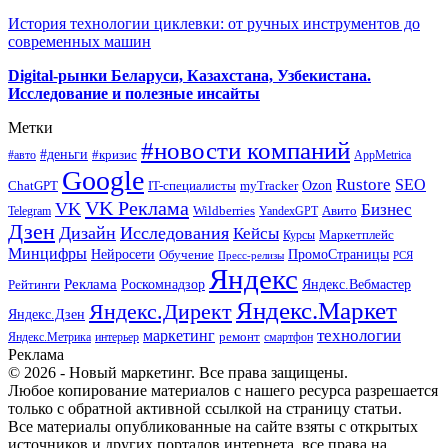
История технологии циклевки: от ручных инструментов до
современных машин
Digital-рынки Беларуси, Казахстана, Узбекистана.
Исследование и полезные инсайты
Метки
#новости компаний
#деньги
#кризис
#авто
AppMetrica
Google
Rustore
SEO
myTracker
Ozon
ChatGPT
IT-специалисты
VK Реклама
VK
Бизнес
Авито
Wildberries
Telegram
YandexGPT
Дзен
Дизайн
Исследования
Кейсы
Маркетплейс
Курсы
Минцифры
ПромоСтраницы
Нейросети
Обучение
Пресс-релизы
РСЯ
Яндекс
Реклама
Роскомнадзор
Яндекс.Вебмастер
Рейтинги
Яндекс.Маркет
Яндекс.Директ
Яндекс.Дзен
маркетинг
технологии
ремонт
Яндекс.Метрика
интерьер
смартфон
Реклама
© 2026 - Новый маркетинг. Все права защищены.
Любое копирование материалов с нашего ресурса разрешается
только с обратной активной ссылкой на страницу статьи.
Все материалы опубликованные на сайте взяты с открытых
источников и других порталов интернета, все права на