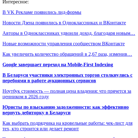
Интересное:
В VK Рекламе появились лид-формы
Новости Дзена появились в Одноклассниках и ВКонтакте
Авторы в Одноклассниках удвоили доход, благодаря новым…
Новые возможности управления сообществом ВКонтакте
Как увеличить количество обращений в 2,67 раза, изменив…
Google завершает переход на Mobile-First Indexing
В Беларуси участники электронных торгов столкнулись с
перебоями в работе аукционных сервисов
Ноутбук стоимость — полная цена владения: что прячется за
ценником в 2026 году
Юристы по взысканию задолженности: как эффективно
вернуть дебиторку в Беларуси
Как выбрать подрядчика на кровельные работы: чек-лист для
тех, кто строится или делает ремонт