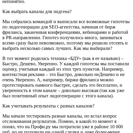
непонятно.
Как выбрать каналы для лидгена?
Мы собрались командой и выписали все возможные гипотезы
по лидогенерации для SEO-агентства, начиная от бирж
фриланса, заканчивая конференциями, вебинарами и работой
в PR-направлении. Гипотез получилось много, заниматься
всеми сразу было невозможно, поэтому мы решили отсеять и
выбрать несколько самых лучших. Как мы выбирали?
В тот момент родилась техника «БДУ» (как я ее называю) –
Быстро, Дешево, Уверенно. У каждой гипотезы мы поставили
оценку, учитывая каждый из этих трех пунктов. Например,
контекстная реклама – это Быстро, довольно неДешево и не
очень Уверенно. А, например, биржи фриланса можно
протестировать намного быстрее, сделать это бесплатно, и
уверенность в этом канале – довольно высокая (так как уже
был позитивный опыт лидогенерации с этого канала).
Как учитывать результаты с разных каналов?
Мы начали тестировать разные каналы, но встал вопрос
отслеживания результатов. Помню, в какой-то момент я
понял, что на Профи.ру мы потратили уже в районе 10 000
руб. но не получили ни одной сделки и даже более-менее