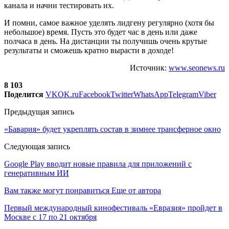
канала и начни тестировать их.
И помни, самое важное уделять лидгену регулярно (хотя бы
небольшое) время. Пусть это будет час в день или даже
полчаса в день. На дистанции ты получишь очень крутые
результаты и сможешь кратно вырасти в доходе!
Источник:
www.seonews.ru
8 103
Поделится
VK
OK.ru
Facebook
Twitter
WhatsApp
Telegram
Viber
Предыдущая запись
«Бавария» будет укреплять состав в зимнее трансферное окно
Следующая запись
Google Play вводит новые правила для приложений с
генеративным ИИ
Вам также могут понравиться
Еще от автора
Первый международный кинофестиваль «Евразия» пройдет в
Москве с 17 по 21 октября