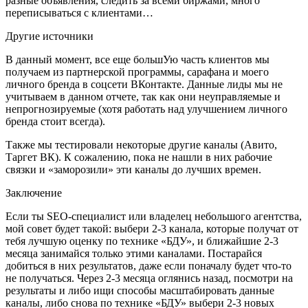
разные объявления, следить за всеми биржами, много
переписываться с клиентами…
Другие источники
В данный момент, все еще большУю часть клиентов мы
получаем из партнерской программы, сарафана и моего
личного бренда в соцсети ВКонтакте. Данные лиды мы не
учитываем в данном отчете, так как они неуправляемые и
непрогнозируемые (хотя работать над улучшением личного
бренда стоит всегда).
Также мы тестировали некоторые другие каналы (Авито,
Таргет ВК). К сожалению, пока не нашли в них рабочие
связки и «заморозили» эти каналы до лучших времен.
Заключение
Если ты SEO-специалист или владелец небольшого агентства,
мой совет будет такой: выбери 2-3 канала, которые получат от
тебя лучшую оценку по технике «БДУ», и ближайшие 2-3
месяца занимайся только этими каналами. Постарайся
добиться в них результатов, даже если поначалу будет что-то
не получаться. Через 2-3 месяца оглянись назад, посмотри на
результаты и либо ищи способы масштабировать данные
каналы, либо снова по технике «БДУ» выбери 2-3 новых