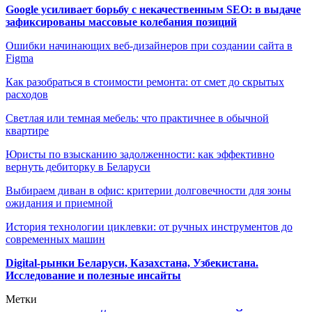
Google усиливает борьбу с некачественным SEO: в выдаче
зафиксированы массовые колебания позиций
Ошибки начинающих веб-дизайнеров при создании сайта в
Figma
Как разобраться в стоимости ремонта: от смет до скрытых
расходов
Светлая или темная мебель: что практичнее в обычной
квартире
Юристы по взысканию задолженности: как эффективно
вернуть дебиторку в Беларуси
Выбираем диван в офис: критерии долговечности для зоны
ожидания и приемной
История технологии циклевки: от ручных инструментов до
современных машин
Digital-рынки Беларуси, Казахстана, Узбекистана.
Исследование и полезные инсайты
Метки