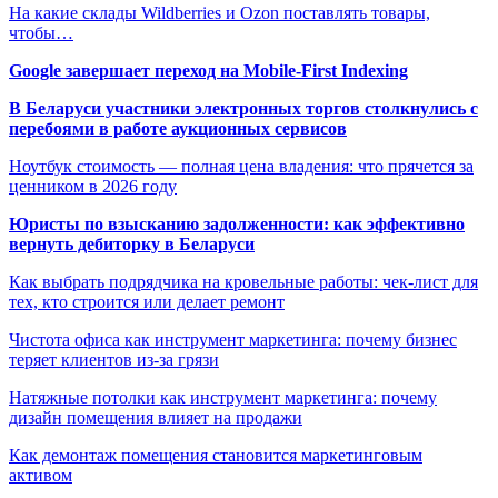
На какие склады Wildberries и Ozon поставлять товары,
чтобы…
Google завершает переход на Mobile-First Indexing
В Беларуси участники электронных торгов столкнулись с
перебоями в работе аукционных сервисов
Ноутбук стоимость — полная цена владения: что прячется за
ценником в 2026 году
Юристы по взысканию задолженности: как эффективно
вернуть дебиторку в Беларуси
Как выбрать подрядчика на кровельные работы: чек-лист для
тех, кто строится или делает ремонт
Чистота офиса как инструмент маркетинга: почему бизнес
теряет клиентов из-за грязи
Натяжные потолки как инструмент маркетинга: почему
дизайн помещения влияет на продажи
Как демонтаж помещения становится маркетинговым
активом