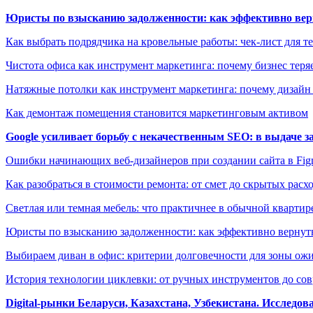
Юристы по взысканию задолженности: как эффективно верн
Как выбрать подрядчика на кровельные работы: чек-лист для те
Чистота офиса как инструмент маркетинга: почему бизнес теряе
Натяжные потолки как инструмент маркетинга: почему дизайн
Как демонтаж помещения становится маркетинговым активом
Google усиливает борьбу с некачественным SEO: в выдаче 
Ошибки начинающих веб-дизайнеров при создании сайта в Fi
Как разобраться в стоимости ремонта: от смет до скрытых расх
Светлая или темная мебель: что практичнее в обычной квартир
Юристы по взысканию задолженности: как эффективно вернуть
Выбираем диван в офис: критерии долговечности для зоны ож
История технологии циклевки: от ручных инструментов до с
Digital-рынки Беларуси, Казахстана, Узбекистана. Исследо