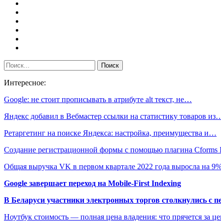
Интересное:
Google: не стоит прописывать в атрибуте alt текст, не…
Яндекс добавил в Вебмастер ссылки на статистику товаров из
Ретаргетинг на поиске Яндекса: настройка, преимущества и…
Создание регистрационной формы с помощью плагина Cforms I
Общая выручка VK в первом квартале 2022 года выросла на 9
Google завершает переход на Mobile-First Indexing
В Беларуси участники электронных торгов столкнулись с п
Ноутбук стоимость — полная цена владения: что прячется за ц