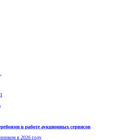
…
I
%
еребоями в работе аукционных сервисов
енником в 2026 году