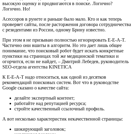
высокую оценку и продвигаются в поиске. Логично?
Логично. Но!
Асессоров в рунете и раньше было мало. Кто и как теперь
проверяет сайты, после расторжения договора сотрудничества
с резидентами из России, одному Брину известно.
При этом я не призываю полностью игнорировать E-E-A-T.
Частично они вшиты в алгоритм. Но это дает лишь общее
понимание, что поисковый робот будет искать конкретные
пунктики на страницах той же медицинской тематики и
огорчится, если не найдет, – Дмитрий Лебедев, руководитель
SEO-отдела агентства KINETICA
К E-E-A-T надо относиться, как одной из десятков
рекомендаций поисковых систем. Вот что в руководстве
Google сказано о качестве сайта:
делайте экспертный контент;
работайте над репутацией ресурса;
стройте качественный ссылочный профиль.
А вот несколько характеристик некачественной страницы:
шокирующий заголовок;