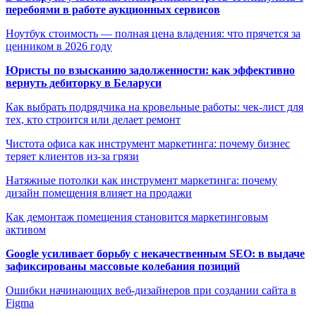
перебоями в работе аукционных сервисов
Ноутбук стоимость — полная цена владения: что прячется за
ценником в 2026 году
Юристы по взысканию задолженности: как эффективно
вернуть дебиторку в Беларуси
Как выбрать подрядчика на кровельные работы: чек-лист для
тех, кто строится или делает ремонт
Чистота офиса как инструмент маркетинга: почему бизнес
теряет клиентов из-за грязи
Натяжные потолки как инструмент маркетинга: почему
дизайн помещения влияет на продажи
Как демонтаж помещения становится маркетинговым
активом
Google усиливает борьбу с некачественным SEO: в выдаче
зафиксированы массовые колебания позиций
Ошибки начинающих веб-дизайнеров при создании сайта в
Figma