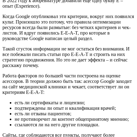
В 2022 году к аббревиатуре добавили еще одну букву E –
опыт (Experience).
Когда Google опубликовал эти критерии, вокруг них появился
культ. Произошло это потому, что правила оптимизации
ресурсов всегда были размытые: без четких критериев и чек-
листов. И вдруг появились E-E-A-T, про которые в
руководстве Google написан целый раздел.
Такой сгусток информации не мог остаться без внимания. И
все побежали писать статьи про E-E-A-T и строить на них
стратегию продвижения. Но это не дает эффекта – и сейчас
расскажу почему.
Работа факторов по большей части построена на оценке
асессоров. В теории должно быть так: асессор Google заходит
на сайт медицинской клиники и чекает, соответствует ли он
критериям E-E-A-T:
есть ли сертификаты и лицензии;
подтверждены ли опыт и квалификация врачей;
есть ли отзывы пациентов;
не противоречит ли контент общепринятому мнению;
ссылаются ли на него другие площадки.
Сайты, где соблюдаются все пункты, получают более