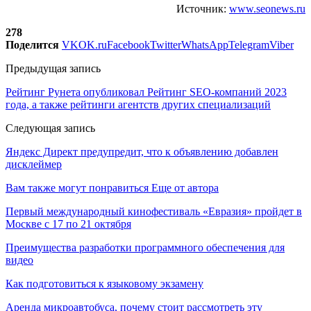
Источник:
www.seonews.ru
278
Поделится
VK
OK.ru
Facebook
Twitter
WhatsApp
Telegram
Viber
Предыдущая запись
Рейтинг Рунета опубликовал Рейтинг SEO-компаний 2023
года, а также рейтинги агентств других специализаций
Следующая запись
Яндекс Директ предупредит, что к объявлению добавлен
дисклеймер
Вам также могут понравиться
Еще от автора
Первый международный кинофестиваль «Евразия» пройдет в
Москве с 17 по 21 октября
Преимущества разработки программного обеспечения для
видео
Как подготовиться к языковому экзамену
Аренда микроавтобуса, почему стоит рассмотреть эту