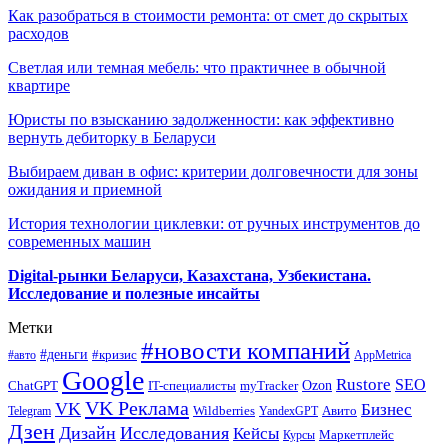
Как разобраться в стоимости ремонта: от смет до скрытых
расходов
Светлая или темная мебель: что практичнее в обычной
квартире
Юристы по взысканию задолженности: как эффективно
вернуть дебиторку в Беларуси
Выбираем диван в офис: критерии долговечности для зоны
ожидания и приемной
История технологии циклевки: от ручных инструментов до
современных машин
Digital-рынки Беларуси, Казахстана, Узбекистана.
Исследование и полезные инсайты
Метки
#новости компаний
#деньги
#кризис
#авто
AppMetrica
Google
Rustore
SEO
myTracker
Ozon
ChatGPT
IT-специалисты
VK Реклама
VK
Бизнес
Авито
Wildberries
Telegram
YandexGPT
Дзен
Дизайн
Исследования
Кейсы
Маркетплейс
Курсы