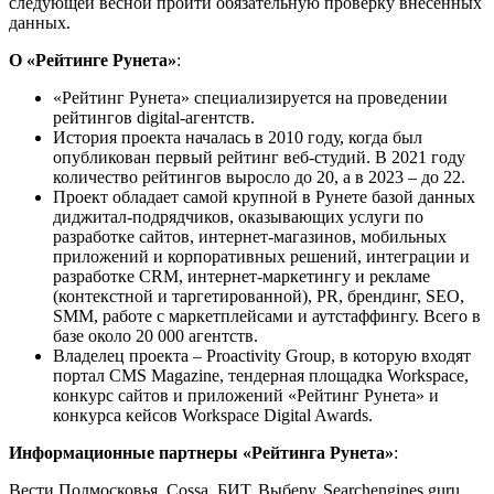
следующей весной пройти обязательную проверку внесенных
данных.
О «Рейтинге Рунета»
:
«Рейтинг Рунета» специализируется на проведении
рейтингов digital-агентств.
История проекта началась в 2010 году, когда был
опубликован первый рейтинг веб-студий. В 2021 году
количество рейтингов выросло до 20, а в 2023 – до 22.
Проект обладает самой крупной в Рунете базой данных
диджитал-подрядчиков, оказывающих услуги по
разработке сайтов, интернет-магазинов, мобильных
приложений и корпоративных решений, интеграции и
разработке CRM, интернет-маркетингу и рекламе
(контекстной и таргетированной), PR, брендинг, SEO,
SMM, работе с маркетплейсами и аутстаффингу. Всего в
базе около 20 000 агентств.
Владелец проекта – Proactivity Group, в которую входят
портал CMS Magazine, тендерная площадка Workspace,
конкурс сайтов и приложений «Рейтинг Рунета» и
конкурса кейсов Workspace Digital Awards.
Информационные партнеры «Рейтинга Рунета»
:
Вести Подмосковья, Cossa, БИТ, Выберу, Searchengines.guru,