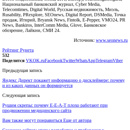
Национальный банковский журнал, Cyber Media,
Telecomtimes, Digital World, Русская недвижимость, Миэль,
Rusability, PRexplore, SEOnews, Digital Report, DSMedia, Точка
продаж, Итирий, Bryansk News, Fintolk, E-Pepper, VMO24, PR
News, Bankiros, InterComm Media, Glove, Банковское
обозрение, Лайкни, СМИ 24.
Источник:
www.seonews.ru
Рейтинг Рунета
532
Поделится
VK
OK.ru
Facebook
Twitter
WhatsApp
Telegram
Viber
Предыдущая запись
Яндекс Директ покажет информацию о дисклеймере: почему
и из каких данных он формируется
Следующая запись
Рушим скрепы: почему E-E-A-T плохо работают при
продвижении медицинского сайта
Вам также могут понравиться
Еще от автора