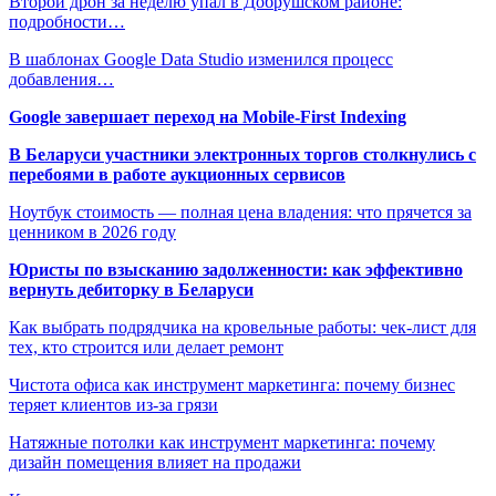
Второй дрон за неделю упал в Добрушском районе:
подробности…
В шаблонах Google Data Studio изменился процесс
добавления…
Google завершает переход на Mobile-First Indexing
В Беларуси участники электронных торгов столкнулись с
перебоями в работе аукционных сервисов
Ноутбук стоимость — полная цена владения: что прячется за
ценником в 2026 году
Юристы по взысканию задолженности: как эффективно
вернуть дебиторку в Беларуси
Как выбрать подрядчика на кровельные работы: чек-лист для
тех, кто строится или делает ремонт
Чистота офиса как инструмент маркетинга: почему бизнес
теряет клиентов из-за грязи
Натяжные потолки как инструмент маркетинга: почему
дизайн помещения влияет на продажи