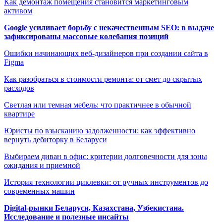
Как демонтаж помещения становится маркетинговым
активом
Google усиливает борьбу с некачественным SEO: в выдаче
зафиксированы массовые колебания позиций
Ошибки начинающих веб-дизайнеров при создании сайта в
Figma
Как разобраться в стоимости ремонта: от смет до скрытых
расходов
Светлая или темная мебель: что практичнее в обычной
квартире
Юристы по взысканию задолженности: как эффективно
вернуть дебиторку в Беларуси
Выбираем диван в офис: критерии долговечности для зоны
ожидания и приемной
История технологии циклевки: от ручных инструментов до
современных машин
Digital-рынки Беларуси, Казахстана, Узбекистана.
Исследование и полезные инсайты