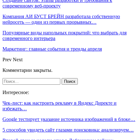
Создание сайтов: этапы разработки и требования к
современному веб-проекту
Компания АИ БУСТ БРЕЙН разработала собственную
нейросеть — один из первых прорывных…
Популярные виды напольных покрытий: что выбрать для
современного интерьера
Маркетинг: главные события и тренды апреля
Prev
Next
Комментарии закрыты.
Интересное:
Чек-лист: как настроить рекламу в Яндекс Директе и
избежать…
Google тестирует указание источника изображений в блоке…
5 способов увидеть сайт глазами поисковика: анализируем…