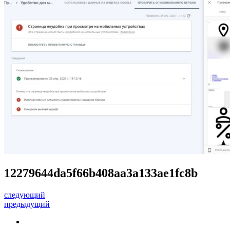
12279644da5f66b408aa3a133ae1fc8b
следующий
предыдущий