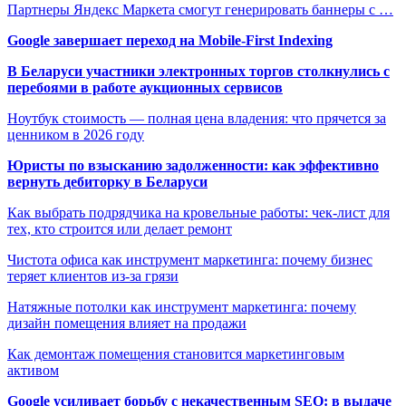
Партнеры Яндекс Маркета смогут генерировать баннеры с …
Google завершает переход на Mobile-First Indexing
В Беларуси участники электронных торгов столкнулись с
перебоями в работе аукционных сервисов
Ноутбук стоимость — полная цена владения: что прячется за
ценником в 2026 году
Юристы по взысканию задолженности: как эффективно
вернуть дебиторку в Беларуси
Как выбрать подрядчика на кровельные работы: чек-лист для
тех, кто строится или делает ремонт
Чистота офиса как инструмент маркетинга: почему бизнес
теряет клиентов из-за грязи
Натяжные потолки как инструмент маркетинга: почему
дизайн помещения влияет на продажи
Как демонтаж помещения становится маркетинговым
активом
Google усиливает борьбу с некачественным SEO: в выдаче