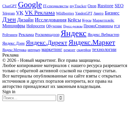
Google
Rustore
SEO
myTracker
Ozon
ChatGPT
IT-специалисты
VK Реклама
VK
Бизнес
Авито
Wildberries
Telegram
YandexGPT
Дзен
Дизайн
Исследования
Кейсы
Маркетплейс
Курсы
Минцифры
ПромоСтраницы
Нейросети
Обучение
Пресс-релизы
РСЯ
Яндекс
Реклама
Роскомнадзор
Яндекс.Вебмастер
Рейтинги
Яндекс.Маркет
Яндекс.Директ
Яндекс.Дзен
маркетинг
технологии
ремонт
Яндекс.Метрика
интерьер
смартфон
Реклама
© 2026 - Новый маркетинг. Все права защищены.
Любое копирование материалов с нашего ресурса разрешается
только с обратной активной ссылкой на страницу статьи.
Все материалы опубликованные на сайте взяты с открытых
источников и других порталов интернета, все права на
авторство принадлежат их законным владельцам.
Sign in