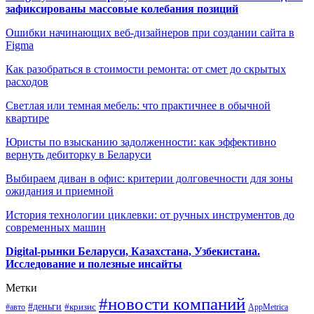
зафиксированы массовые колебания позиций
Ошибки начинающих веб-дизайнеров при создании сайта в
Figma
Как разобраться в стоимости ремонта: от смет до скрытых
расходов
Светлая или темная мебель: что практичнее в обычной
квартире
Юристы по взысканию задолженности: как эффективно
вернуть дебиторку в Беларуси
Выбираем диван в офис: критерии долговечности для зоны
ожидания и приемной
История технологии циклевки: от ручных инструментов до
современных машин
Digital-рынки Беларуси, Казахстана, Узбекистана.
Исследование и полезные инсайты
Метки
#новости компаний
#деньги
#кризис
#авто
AppMetrica