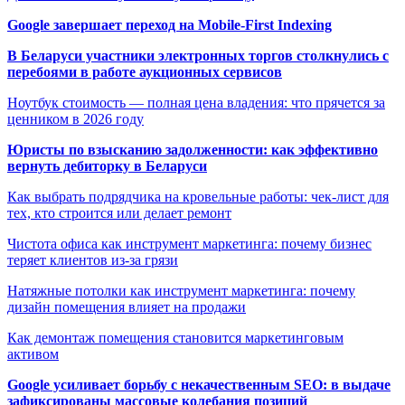
Google завершает переход на Mobile-First Indexing
В Беларуси участники электронных торгов столкнулись с
перебоями в работе аукционных сервисов
Ноутбук стоимость — полная цена владения: что прячется за
ценником в 2026 году
Юристы по взысканию задолженности: как эффективно
вернуть дебиторку в Беларуси
Как выбрать подрядчика на кровельные работы: чек-лист для
тех, кто строится или делает ремонт
Чистота офиса как инструмент маркетинга: почему бизнес
теряет клиентов из-за грязи
Натяжные потолки как инструмент маркетинга: почему
дизайн помещения влияет на продажи
Как демонтаж помещения становится маркетинговым
активом
Google усиливает борьбу с некачественным SEO: в выдаче
зафиксированы массовые колебания позиций