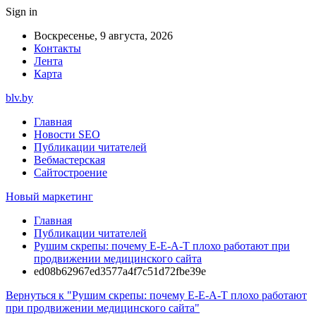
Sign in
Воскресенье, 9 августа, 2026
Контакты
Лента
Карта
blv.by
Главная
Новости SEO
Публикации читателей
Вебмастерская
Сайтостроение
Новый маркетинг
Главная
Публикации читателей
Рушим скрепы: почему E-E-A-T плохо работают при
продвижении медицинского сайта
ed08b62967ed3577a4f7c51d72fbe39e
Вернуться к "Рушим скрепы: почему E-E-A-T плохо работают
при продвижении медицинского сайта"