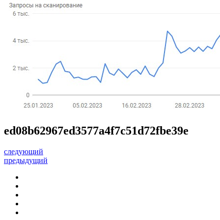
ed08b62967ed3577a4f7c51d72fbe39e
следующий
предыдущий