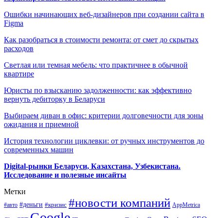
Ошибки начинающих веб-дизайнеров при создании сайта в
Figma
Как разобраться в стоимости ремонта: от смет до скрытых
расходов
Светлая или темная мебель: что практичнее в обычной
квартире
Юристы по взысканию задолженности: как эффективно
вернуть дебиторку в Беларуси
Выбираем диван в офис: критерии долговечности для зоны
ожидания и приемной
История технологии циклевки: от ручных инструментов до
современных машин
Digital-рынки Беларуси, Казахстана, Узбекистана.
Исследование и полезные инсайты
Метки
#новости компаний
#деньги
#кризис
#авто
AppMetrica
Google