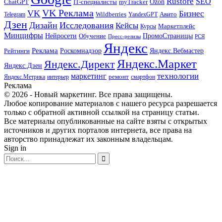
Rustore
SEO
myTracker
Ozon
ChatGPT
IT-специалисты
VK Реклама
VK
Бизнес
Авито
Wildberries
Telegram
YandexGPT
Дзен
Дизайн
Исследования
Кейсы
Маркетплейс
Курсы
Минцифры
ПромоСтраницы
Нейросети
Обучение
Пресс-релизы
РСЯ
Яндекс
Реклама
Роскомнадзор
Яндекс.Вебмастер
Рейтинги
Яндекс.Маркет
Яндекс.Директ
Яндекс.Дзен
маркетинг
технологии
ремонт
Яндекс.Метрика
интерьер
смартфон
Реклама
© 2026 - Новый маркетинг. Все права защищены.
Любое копирование материалов с нашего ресурса разрешается
только с обратной активной ссылкой на страницу статьи.
Все материалы опубликованные на сайте взяты с открытых
источников и других порталов интернета, все права на
авторство принадлежат их законным владельцам.
Sign in