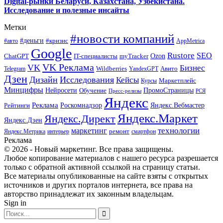
Digital-рынки Беларуси, Казахстана, Узбекистана.
Исследование и полезные инсайты
Метки
#новости компаний
#деньги
#кризис
#авто
AppMetrica
Google
Rustore
SEO
myTracker
Ozon
ChatGPT
IT-специалисты
VK Реклама
VK
Бизнес
Авито
Wildberries
Telegram
YandexGPT
Дзен
Дизайн
Исследования
Кейсы
Маркетплейс
Курсы
Минцифры
ПромоСтраницы
Нейросети
Обучение
Пресс-релизы
РСЯ
Яндекс
Реклама
Роскомнадзор
Яндекс.Вебмастер
Рейтинги
Яндекс.Маркет
Яндекс.Директ
Яндекс.Дзен
маркетинг
технологии
ремонт
Яндекс.Метрика
интерьер
смартфон
Реклама
© 2026 - Новый маркетинг. Все права защищены.
Любое копирование материалов с нашего ресурса разрешается
только с обратной активной ссылкой на страницу статьи.
Все материалы опубликованные на сайте взяты с открытых
источников и других порталов интернета, все права на
авторство принадлежат их законным владельцам.
Sign in