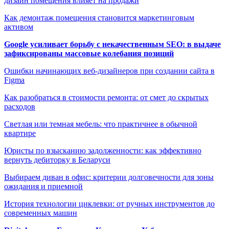
дизайн помещения влияет на продажи
Как демонтаж помещения становится маркетинговым
активом
Google усиливает борьбу с некачественным SEO: в выдаче
зафиксированы массовые колебания позиций
Ошибки начинающих веб-дизайнеров при создании сайта в
Figma
Как разобраться в стоимости ремонта: от смет до скрытых
расходов
Светлая или темная мебель: что практичнее в обычной
квартире
Юристы по взысканию задолженности: как эффективно
вернуть дебиторку в Беларуси
Выбираем диван в офис: критерии долговечности для зоны
ожидания и приемной
История технологии циклевки: от ручных инструментов до
современных машин