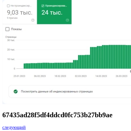
67435ad28f5df4ddcd0fc753b27bb9ae
следующий