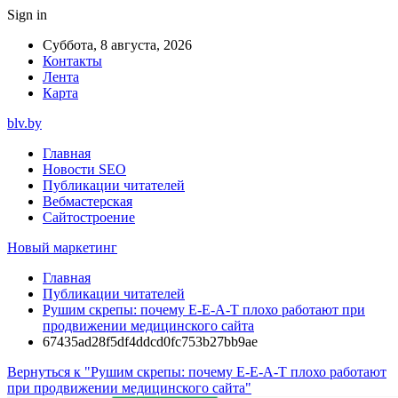
Sign in
Суббота, 8 августа, 2026
Контакты
Лента
Карта
blv.by
Главная
Новости SEO
Публикации читателей
Вебмастерская
Сайтостроение
Новый маркетинг
Главная
Публикации читателей
Рушим скрепы: почему E-E-A-T плохо работают при
продвижении медицинского сайта
67435ad28f5df4ddcd0fc753b27bb9ae
Вернуться к "Рушим скрепы: почему E-E-A-T плохо работают
при продвижении медицинского сайта"