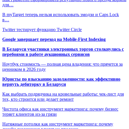
для…
В myTarget теперь нельзя использовать эмодзи и Caps Lock
в…
Twitter тестирует функцию Twitter Circle
Google завершает переход на Mobile-First Indexing
В Беларуси участники электронных торгов столкнулись с
перебоями в работе аукционных сервисов
Ноутбук стоимость — полная цена владения: что прячется за
ценником в 2026 году
Юристы по взысканию задолженности: как эффективно
вернуть дебиторку в Беларуси
Как выбрать подрядчика на кровельные работы: чек-лист для
тех, кто строится или делает ремонт
Чистота офиса как инструмент маркетинга: почему бизнес
теряет клиентов из-за грязи
Натяжные потолки как инструмент маркетинга: почему