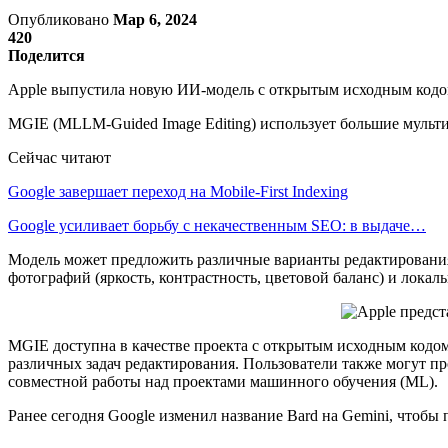
Опубликовано
Мар 6, 2024
420
Поделится
Apple выпустила новую ИИ-модель с открытым исходным кодом
MGIE (MLLM-Guided Image Editing) использует большие мульт
Сейчас читают
Google завершает переход на Mobile-First Indexing
Google усиливает борьбу с некачественным SEO: в выдаче…
Модель может предложить различные варианты редактирования 
фотографий (яркость, контрастность, цветовой баланс) и лока
MGIE доступна в качестве проекта с открытым исходным кодом
различных задач редактирования. Пользователи также могут п
совместной работы над проектами машинного обучения (ML).
Ранее сегодня Google изменил название Bard на Gemini, чтоб