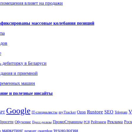
 помещения влияет на продажи
зафиксированы массовые колебания позиций
gma
одов
е
 дебиторку в Беларуси
идания и приемной
овременных машин
вание и полезные инсайты
Google
Rustore
SEO
myTracker
Ozon
GPT
IT-специалисты
Telegram
ПромоСтраницы
Реклама
Рос
йросети
Обучение
Рейтинги
Пресс-релизы
РСЯ
маркетинг
технологии
ремонт
р
смартфон