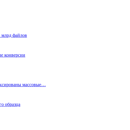
3 млрд файлов
ые конверсии
фиксированы массовые…
го образца