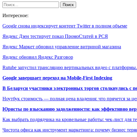
Интересное:
Google снова индексирует контент Twitter в полном объеме
Яндекс Дзен тестирует показ ПромоСтатей в РСЯ
Яндекс Маркет обновил управление витриной магазина
Яндекс обновил Яндекс Разговор
Rutube запустил трансляцию вертикальных видео с платформ
Google завершает переход на Mobile-First Indexing
В Беларуси участники электронных торгов столкнулись с п
Ноутбук стоимость — полная цена владения: что прячется за ц
Юристы по взысканию задолженности: как эффективно верн
Как выбрать подрядчика на кровельные работы: чек-лист для те
Чистота офиса как инструмент маркетинга: почему бизнес теряе