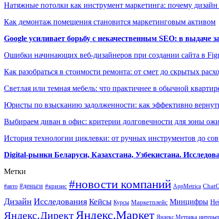
Натяжные потолки как инструмент маркетинга: почему дизайн
Как демонтаж помещения становится маркетинговым активом
Google усиливает борьбу с некачественным SEO: в выдаче 
Ошибки начинающих веб-дизайнеров при создании сайта в Fi
Как разобраться в стоимости ремонта: от смет до скрытых расх
Светлая или темная мебель: что практичнее в обычной квартир
Юристы по взысканию задолженности: как эффективно вернуть
Выбираем диван в офис: критерии долговечности для зоны ож
История технологии циклевки: от ручных инструментов до с
Digital-рынки Беларуси, Казахстана, Узбекистана. Исследо
Метки
#новости компаний
#деньги
#кризис
Chat
#авто
AppMetrica
Дизайн
Исследования
Кейсы
Минцифры
Маркетплейс
Не
Курсы
Яндекс.Маркет
Яндекс.Директ
Яндекс.Метрика
интерье