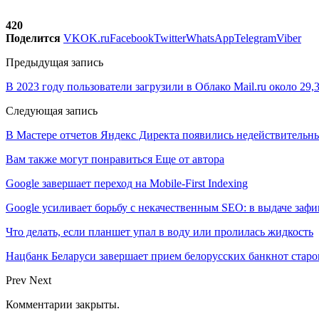
420
Поделится
VK
OK.ru
Facebook
Twitter
WhatsApp
Telegram
Viber
Предыдущая запись
В 2023 году пользователи загрузили в Облако Mail.ru около 29,
Следующая запись
В Мастере отчетов Яндекс Директа появились недействительн
Вам также могут понравиться
Еще от автора
Google завершает переход на Mobile-First Indexing
Google усиливает борьбу с некачественным SEO: в выдаче за
Что делать, если планшет упал в воду или пролилась жидкость
Нацбанк Беларуси завершает прием белорусских банкнот старо
Prev
Next
Комментарии закрыты.