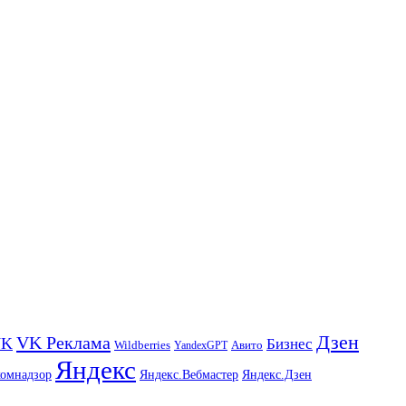
Дзен
VK Реклама
VK
Бизнес
Авито
Wildberries
YandexGPT
Яндекс
комнадзор
Яндекс.Вебмастер
Яндекс.Дзен