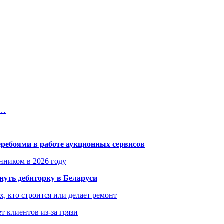
ы…
еребоями в работе аукционных сервисов
енником в 2026 году
уть дебиторку в Беларуси
х, кто строится или делает ремонт
т клиентов из-за грязи