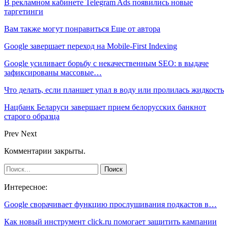
В рекламном кабинете Telegram Ads появились новые
таргетинги
Вам также могут понравиться
Еще от автора
Google завершает переход на Mobile-First Indexing
Google усиливает борьбу с некачественным SEO: в выдаче
зафиксированы массовые…
Что делать, если планшет упал в воду или пролилась жидкость
Нацбанк Беларуси завершает прием белорусских банкнот
старого образца
Prev
Next
Комментарии закрыты.
Интересное:
Google сворачивает функцию прослушивания подкастов в…
Как новый инструмент click.ru помогает защитить кампании