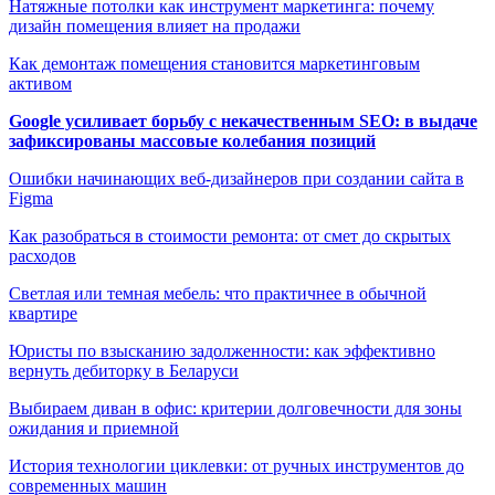
Натяжные потолки как инструмент маркетинга: почему
дизайн помещения влияет на продажи
Как демонтаж помещения становится маркетинговым
активом
Google усиливает борьбу с некачественным SEO: в выдаче
зафиксированы массовые колебания позиций
Ошибки начинающих веб-дизайнеров при создании сайта в
Figma
Как разобраться в стоимости ремонта: от смет до скрытых
расходов
Светлая или темная мебель: что практичнее в обычной
квартире
Юристы по взысканию задолженности: как эффективно
вернуть дебиторку в Беларуси
Выбираем диван в офис: критерии долговечности для зоны
ожидания и приемной
История технологии циклевки: от ручных инструментов до
современных машин