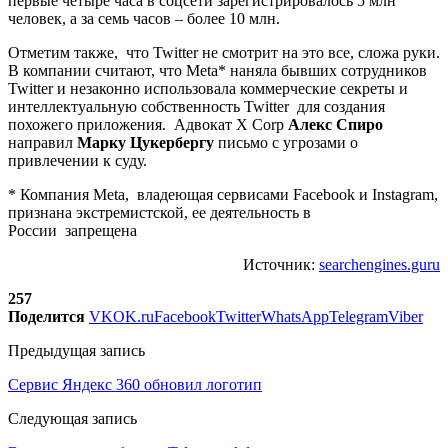
первые четыре часа в соцсети зарегистрировалось 5 млн
человек, а за семь часов – более 10 млн.
Отметим также, что Twitter не смотрит на это все, сложа руки.
В компании считают, что Meta* наняла бывших сотрудников
Twitter и незаконно использовала коммерческие секреты и
интеллектуальную собственность Twitter для создания
похожего приложения. Адвокат X Corp
Алекс Спиро
направил
Марку Цукербергу
письмо с угрозами о
привлечении к суду.
* Компания Meta, владеющая сервисами Facebook и Instagram,
признана экстремистской, ее деятельность в
России запрещена
Источник:
searchengines.guru
257
Поделится
VK
OK.ru
Facebook
Twitter
WhatsApp
Telegram
Viber
Предыдущая запись
Сервис Яндекс 360 обновил логотип
Следующая запись