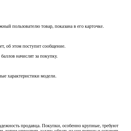
жный пользователю товар, показана в его карточке.
ет, об этом поступит сообщение.
 баллов начислят за покупку.
ные характеристики модели.
надежность продавца. Покупки, особенно крупные, требуют
 хотим упростить задачу, убрать из нее рутину и оставить