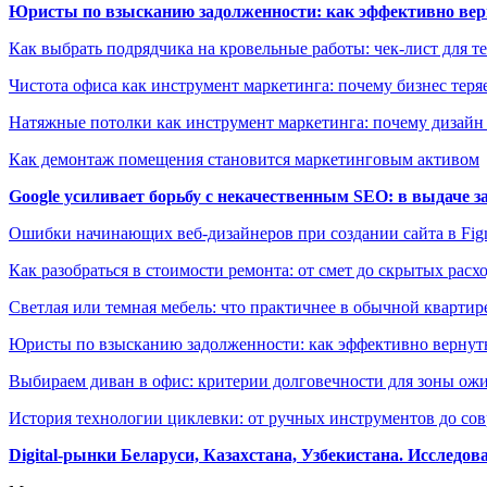
Юристы по взысканию задолженности: как эффективно верн
Как выбрать подрядчика на кровельные работы: чек-лист для те
Чистота офиса как инструмент маркетинга: почему бизнес теряе
Натяжные потолки как инструмент маркетинга: почему дизайн
Как демонтаж помещения становится маркетинговым активом
Google усиливает борьбу с некачественным SEO: в выдаче 
Ошибки начинающих веб-дизайнеров при создании сайта в Fi
Как разобраться в стоимости ремонта: от смет до скрытых расх
Светлая или темная мебель: что практичнее в обычной квартир
Юристы по взысканию задолженности: как эффективно вернуть
Выбираем диван в офис: критерии долговечности для зоны ож
История технологии циклевки: от ручных инструментов до с
Digital-рынки Беларуси, Казахстана, Узбекистана. Исследо