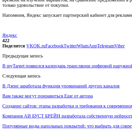
только удовольствие от покупки.
Напомним, Яндекс запускает партнерский кабинет для рекламн
Яндекс
422
Поделится
VK
OK.ru
Facebook
Twitter
WhatsApp
Telegram
Viber
Предыдущая запись
В myTarget появился календарь трансляции цифровой наружно
Следующая запись
В Дзене заработала функция упоминаний других каналов
Вам также могут понравиться
Еще от автора
Создание сайтов: этапы разработки и требования к современно
Компания АИ БУСТ БРЕЙН разработала собственную нейросе
Популярные виды напольных покрытий: что выбрать для совре