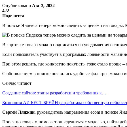
Опубликовано
Авг 3, 2022
422
Поделится
В поиске Яндекса теперь можно следить за ценами на товары. 
В карточке товара можно подписаться на уведомления о сниже
Если пользователь участвует в программах лояльности магазино
При этом решить, где конкретно покупать, тоже стало проще –
С обновлением в поиске появились удобные фильтры: можно ис
Сейчас читают
Создание сайтов: этапы разработки и требования к…
Компания АИ БУСТ БРЕЙН разработала собственную нейрос
Сергей Ляджин
, руководитель направления ecom в поиске Янд
Поиск по товарам помогает определиться с моделью, найти де
времени на изучение вариантов, на сравнение предложений в ра