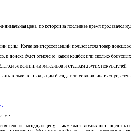
Минимальная цена, по которой за последнее время продавался ну
нии цены. Когда заинтересовавший пользователя товар подешеве
в, в поиске будет отмечено, какой кэшбек или сколько бонусных
 благодаря рейтингам магазинов и отзывам других покупателей.
кать только по продукции бренда или устанавливать определен
еть —…
екса:
йствительно выгодную цену, а также дает возможность оценить 
зных магазинах. Мы хотим, чтобы пользователь сэкономил время,