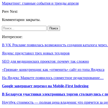
Маркетинг: главные события и тренды апреля
Prev
Next
Комментарии закрыты.
Интересное:
В VK Рекламе появилась возможность создания каталога чере
Яндекс представил трех новых техдиров
SEO для медицинских проектов: почему так сложно
«Грязная» конкуренция: как «отменить» сайт из топа Яндекса
На Яндекс Маркете появилось совместное редактирование…
Google завершает переход на Mobile-First Indexing
В Беларуси участники электронных торгов столкнулись с п
Ноутбук стоимость — полная цена владения: что прячется за ц