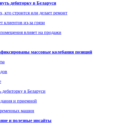
уть дебиторку в Беларуси
х, кто строится или делает ремонт
т клиентов из-за грязи
 помещения влияет на продажи
зафиксированы массовые колебания позиций
gma
одов
е
 дебиторку в Беларуси
идания и приемной
овременных машин
вание и полезные инсайты