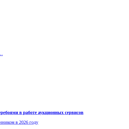
з…
еребоями в работе аукционных сервисов
енником в 2026 году