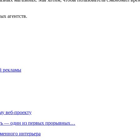
ых агентств.
й рекламы
му веб-проекту
ть — один из первых прорывных…
менного интерьера