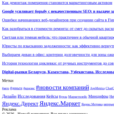
Как демонтаж помещения становится маркетинговым активом
Google усиливает борьбу с некачественным SEO: в выдаче 
Ошибки начинающих веб-дизайнеров при создании сайта в Fi
Как разобраться в стоимости ремонта: от смет до скрытых расх
Светлая или темная мебель: что практичнее в обычной квартир
Юристы по взысканию задолженности: как эффективно вернуть
Выбираем диван в офис: критерии долговечности для зоны ож
История технологии циклевки: от ручных инструментов до с
Digital-рынки Беларуси, Казахстана, Узбекистана. Исследо
Метки
#новости компаний
#деньги
#кризис
Chat
#авто
AppMetrica
Дизайн
Исследования
Кейсы
Минцифры
Маркетплейс
Не
Курсы
Яндекс.Маркет
Яндекс.Директ
Яндекс.Метрика
интерье
Реклама
© 2026 - Новый маркетинг. Все права защищены.