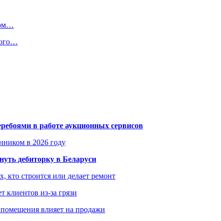
ном…
вого…
еребоями в работе аукционных сервисов
енником в 2026 году
уть дебиторку в Беларуси
х, кто строится или делает ремонт
т клиентов из-за грязи
 помещения влияет на продажи