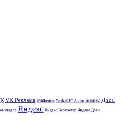
Дзен
VK Реклама
VK
Бизнес
Авито
Wildberries
YandexGPT
Яндекс
комнадзор
Яндекс.Вебмастер
Яндекс.Дзен