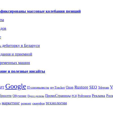
зафиксированы массовые колебания позиций
gma
одов
е
 дебиторку в Беларуси
идания и приемной
овременных машин
вание и полезные инсайты
Google
Rustore
SEO
myTracker
Ozon
GPT
IT-специалисты
Telegram
ПромоСтраницы
Реклама
Рос
йросети
Обучение
Рейтинги
Пресс-релизы
РСЯ
маркетинг
технологии
ремонт
р
смартфон