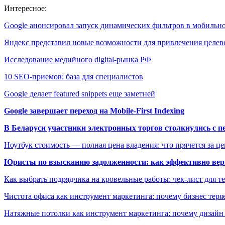
Интересное:
Google анонсировал запуск динамических фильтров в мобиль
Яндекс представил новые возможности для привлечения целе
Исследование медийного digital-рынка РФ
10 SEO-приемов: база для специалистов
Google делает featured snippets еще заметней
Google завершает переход на Mobile-First Indexing
В Беларуси участники электронных торгов столкнулись с п
Ноутбук стоимость — полная цена владения: что прячется за ц
Юристы по взысканию задолженности: как эффективно верн
Как выбрать подрядчика на кровельные работы: чек-лист для те
Чистота офиса как инструмент маркетинга: почему бизнес теряе
Натяжные потолки как инструмент маркетинга: почему дизайн