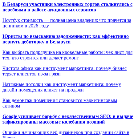
В Беларуси участники электронных торгов столкнулись с
перебоями в работе аукционных сервисов
Ноутбук стоимость — полная цена владения: что прячется за
ценником в 2026 году
Юристы по взысканию задолженности: как эффективно
вернуть дебиторку в Беларуси
Как выбрать подрядчика на кровельные работы: чек-лист для
тех, кто строится или делает ремонт
Чистота офиса как инструмент маркетинга: почему бизнес
теряет клиентов из-за грязи
Натяжные потолки как инструмент маркетинга: почему
дизайн помещения влияет на продажи
Как демонтаж помещения становится маркетинговым
активом
Google усиливает борьбу с некачественным SEO: в выдаче
зафиксированы массовые колебания позиций
Ошибки начинающих веб-дизайнеров при создании сайта в
Figma