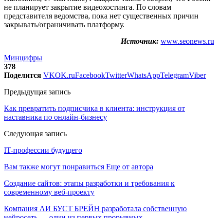
не планирует закрытие видеохостинга. По словам
представителя ведомства, пока нет существенных причин
закрывать/ограничивать платформу.
Источник:
www.seonews.ru
Минцифры
378
Поделится
VK
OK.ru
Facebook
Twitter
WhatsApp
Telegram
Viber
Предыдущая запись
Как превратить подписчика в клиента: инструкция от
наставника по онлайн-бизнесу
Следующая запись
IT-профессии будущего
Вам также могут понравиться
Еще от автора
Создание сайтов: этапы разработки и требования к
современному веб-проекту
Компания АИ БУСТ БРЕЙН разработала собственную
нейросеть — один из первых прорывных…