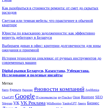
Как разобраться в стоимости ремонта: от смет до скрытых
расходов
Светлая или темная мебель: что практичнее в обычной
квартире
Юристы по взысканию задолженности: как эффективно
вернуть дебиторку в Беларуси
Выбираем диван в офис: критерии долговечности для зоны
ожидания и приемной
История технологии циклевки: от ручных инструментов до
современных машин
Digital-рынки Беларуси, Казахстана, Узбекистана.
Исследование и полезные инсайты
Метки
#новости компаний
#деньги
#кризис
#авто
AppMetrica
Google
Rustore
SEO
myTracker
Ozon
ChatGPT
IT-специалисты
VK Реклама
VK
Бизнес
Авито
Wildberries
Telegram
YandexGPT