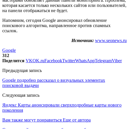
мастерами обновляет данные панели мониторинга. Проблема,
которая касается только нескольких сайтов или пользователей,
на панели отображаться не будет.
Напомним, сегодня Google анонсировал обновление
поискового алгоритма, направленное против спамных
ссылок.
Источник:
www.seonews.ru
Google
312
Поделится
VK
OK.ru
Facebook
Twitter
WhatsApp
Telegram
Viber
Предыдущая запись
Google подробно рассказал о визуальных элементах
поисковой выдачи
Следующая запись
Яндекс Карты анонсировали сверхподробные карты нового
поколения
Вам также могут понравиться
Еще от автора