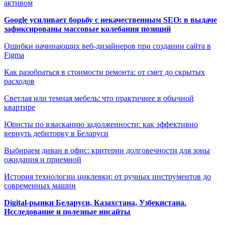
активом
Google усиливает борьбу с некачественным SEO: в выдаче
зафиксированы массовые колебания позиций
Ошибки начинающих веб-дизайнеров при создании сайта в
Figma
Как разобраться в стоимости ремонта: от смет до скрытых
расходов
Светлая или темная мебель: что практичнее в обычной
квартире
Юристы по взысканию задолженности: как эффективно
вернуть дебиторку в Беларуси
Выбираем диван в офис: критерии долговечности для зоны
ожидания и приемной
История технологии циклевки: от ручных инструментов до
современных машин
Digital-рынки Беларуси, Казахстана, Узбекистана.
Исследование и полезные инсайты