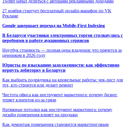
Twitter начал делиться с авторами рекламными доходами
27 ноября стартует бесплатный онлайн-марафон по VK
Рекламе
Google завершает переход на Mobile-First Indexing
В Беларуси участники электронных торгов столкнулись с
перебоями в работе аукционных сервисов
Ноутбук стоимость — полная цена владения: что прячется за
ценником в 2026 году
Юристы по взысканию задолженности: как эффективно
вернуть дебиторку в Беларуси
Как выбрать подрядчика на кровельные работы: чек-лист для
тех, кто строится или делает ремонт
Чистота офиса как инструмент маркетинга: почему бизнес
теряет клиентов из-за грязи
Натяжные потолки как инструмент маркетинга: почему
дизайн помещения влияет на продажи
Как демонтаж помещения становится маркетинговым