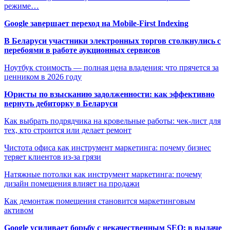
режиме…
Google завершает переход на Mobile-First Indexing
В Беларуси участники электронных торгов столкнулись с
перебоями в работе аукционных сервисов
Ноутбук стоимость — полная цена владения: что прячется за
ценником в 2026 году
Юристы по взысканию задолженности: как эффективно
вернуть дебиторку в Беларуси
Как выбрать подрядчика на кровельные работы: чек-лист для
тех, кто строится или делает ремонт
Чистота офиса как инструмент маркетинга: почему бизнес
теряет клиентов из-за грязи
Натяжные потолки как инструмент маркетинга: почему
дизайн помещения влияет на продажи
Как демонтаж помещения становится маркетинговым
активом
Google усиливает борьбу с некачественным SEO: в выдаче