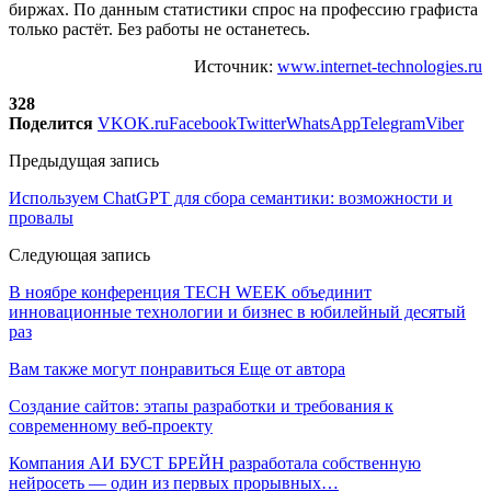
биржах. По данным статистики спрос на профессию графиста
только растёт. Без работы не останетесь.
Источник:
www.internet-technologies.ru
328
Поделится
VK
OK.ru
Facebook
Twitter
WhatsApp
Telegram
Viber
Предыдущая запись
Используем ChatGPT для сбора семантики: возможности и
провалы
Следующая запись
В ноябре конференция TECH WEEK объединит
инновационные технологии и бизнес в юбилейный десятый
раз
Вам также могут понравиться
Еще от автора
Создание сайтов: этапы разработки и требования к
современному веб-проекту
Компания АИ БУСТ БРЕЙН разработала собственную
нейросеть — один из первых прорывных…