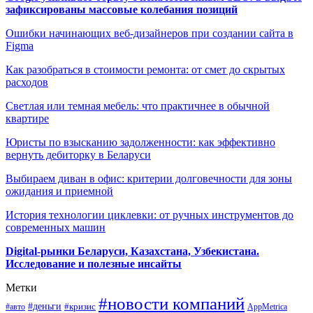
зафиксированы массовые колебания позиций
Ошибки начинающих веб-дизайнеров при создании сайта в
Figma
Как разобраться в стоимости ремонта: от смет до скрытых
расходов
Светлая или темная мебель: что практичнее в обычной
квартире
Юристы по взысканию задолженности: как эффективно
вернуть дебиторку в Беларуси
Выбираем диван в офис: критерии долговечности для зоны
ожидания и приемной
История технологии циклевки: от ручных инструментов до
современных машин
Digital-рынки Беларуси, Казахстана, Узбекистана.
Исследование и полезные инсайты
Метки
#новости компаний
#деньги
#кризис
#авто
AppMetrica