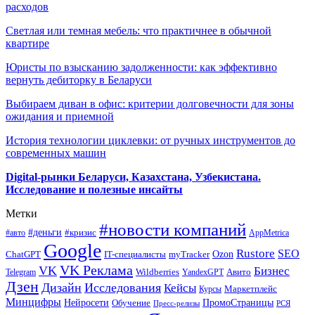
расходов
Светлая или темная мебель: что практичнее в обычной
квартире
Юристы по взысканию задолженности: как эффективно
вернуть дебиторку в Беларуси
Выбираем диван в офис: критерии долговечности для зоны
ожидания и приемной
История технологии циклевки: от ручных инструментов до
современных машин
Digital-рынки Беларуси, Казахстана, Узбекистана.
Исследование и полезные инсайты
Метки
#новости компаний
#деньги
#кризис
#авто
AppMetrica
Google
Rustore
SEO
myTracker
Ozon
ChatGPT
IT-специалисты
VK Реклама
VK
Бизнес
Авито
Wildberries
Telegram
YandexGPT
Дзен
Дизайн
Исследования
Кейсы
Маркетплейс
Курсы
Минцифры
ПромоСтраницы
Нейросети
Обучение
Пресс-релизы
РСЯ