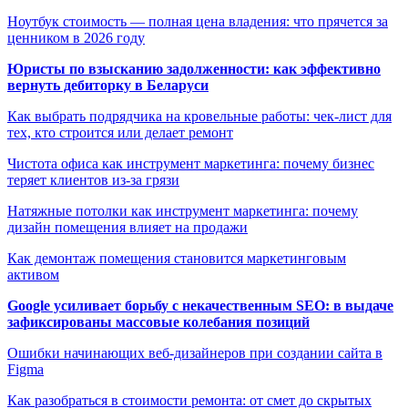
Ноутбук стоимость — полная цена владения: что прячется за
ценником в 2026 году
Юристы по взысканию задолженности: как эффективно
вернуть дебиторку в Беларуси
Как выбрать подрядчика на кровельные работы: чек-лист для
тех, кто строится или делает ремонт
Чистота офиса как инструмент маркетинга: почему бизнес
теряет клиентов из-за грязи
Натяжные потолки как инструмент маркетинга: почему
дизайн помещения влияет на продажи
Как демонтаж помещения становится маркетинговым
активом
Google усиливает борьбу с некачественным SEO: в выдаче
зафиксированы массовые колебания позиций
Ошибки начинающих веб-дизайнеров при создании сайта в
Figma
Как разобраться в стоимости ремонта: от смет до скрытых